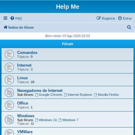
Help Me
FAQ
Registrar
Entrar
P
Índice do fórum
e
Bem-vindo: 07 Ago 2026 02:53
s
Fórum
q
Comandos
u
Tópicos:
9
i
Internet
Tópicos:
3
s
Linux
a
Tópicos:
28
r
Navegadores de Internet
Sub fóruns:
Google Chrome
,
Internet Explorer
,
Mozilla Firefox
Office
Tópicos:
1
Windows
Sub fóruns:
Windows 10
,
Windows 7
Tópicos:
11
VMWare