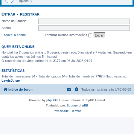
Tópicos:
2
ENTRAR
•
REGISTRAR
Nome de usuário:
Senha:
Esqueci a senha
Lembrar minhas informações
QUEM ESTÁ ONLINE
No total, há
7
usuários online :: 0 usuário registrado, 0 invisivel e 7 visitantes (baseado em
usuários ativos nos últimos 5 minutos)
O recorde de usuários online foi de
2172
em 06 Jul 2026 04:21
ESTATÍSTICAS
Total de mensagens
54
• Total de tópicos
54
• Total de membros
7767
• Novo usuário:
LewisJurge
Índice do fórum
Todos os horários são
UTC-03:00
Powered by
phpBB
® Forum Software © phpBB Limited
Traduzido por:
Suporte phpBB
Privacidade
|
Termos