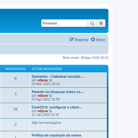
Pesquisar
Pesquisa avançad
Registrar
Entrar
Bem-vindo: 08 Ago 2026 03:53
MENSAGENS
ÚLTIMA MENSAGEM
Symantec - Cadastrar exceção …
9
V
por
edjcav
e
03 Mar 2023 18:33
r
ú
Permitir ou bloquear todos os…
3
l
V
por
edjcav
t
e
02 Ago 2022 18:38
i
r
m
ú
CentOS 8: configurar o client…
28
a
l
V
por
edjcav
m
t
e
11 Jan 2023 11:19
e
i
r
n
m
ú
Não há mensagens
s
0
a
l
a
m
t
g
e
i
Política de expiração da senha
e
n
m
1