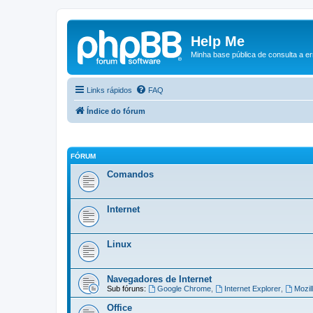
Help Me
Minha base pública de consulta a e
Links rápidos
FAQ
Índice do fórum
FÓRUM
Comandos
Internet
Linux
Navegadores de Internet
Sub fóruns:
Google Chrome
,
Internet Explorer
,
Mozil
Office