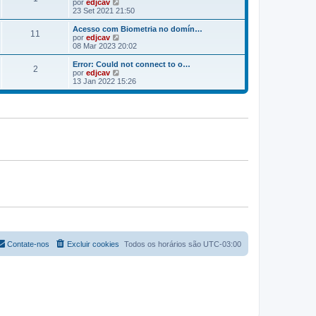
V
por
edjcav
m
s
a
e
23 Set 2021 21:50
a
m
r
g
e
ú
Acesso com Biometria no domín…
e
n
11
l
V
por
edjcav
m
s
t
e
08 Mar 2023 20:02
a
i
r
g
m
ú
Error: Could not connect to o…
e
2
a
l
V
por
edjcav
m
m
t
e
13 Jan 2022 15:26
e
i
r
n
m
ú
s
a
l
a
m
t
g
e
i
e
n
m
m
s
a
a
m
g
e
e
n
m
s
a
g
e
m
Contate-nos
Excluir cookies
Todos os horários são
UTC-03:00