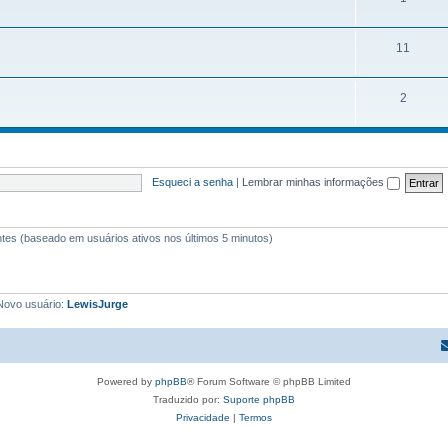
11
2
Esqueci a senha
|
Lembrar minhas informações
itantes (baseado em usuários ativos nos últimos 5 minutos)
Novo usuário:
LewisJurge
Powered by
phpBB
® Forum Software © phpBB Limited
Traduzido por:
Suporte phpBB
Privacidade
|
Termos