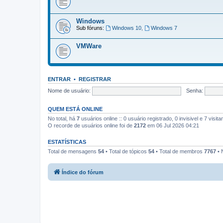
Windows
Sub fóruns:
Windows 10
,
Windows 7
VMWare
ENTRAR
•
REGISTRAR
Nome de usuário:
Senha:
QUEM ESTÁ ONLINE
No total, há
7
usuários online :: 0 usuário registrado, 0 invisivel e 7 vis
O recorde de usuários online foi de
2172
em 06 Jul 2026 04:21
ESTATÍSTICAS
Total de mensagens
54
• Total de tópicos
54
• Total de membros
7767
• 
Índice do fórum