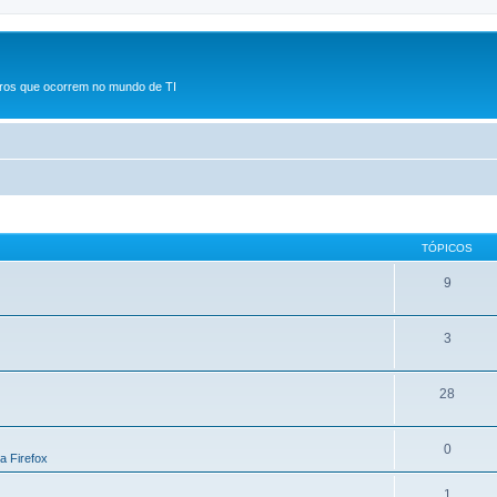
rros que ocorrem no mundo de TI
TÓPICOS
9
3
28
0
la Firefox
1