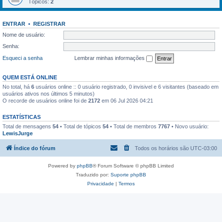
Tópicos:
2
ENTRAR
•
REGISTRAR
Nome de usuário:
Senha:
Esqueci a senha
Lembrar minhas informações
QUEM ESTÁ ONLINE
No total, há
6
usuários online :: 0 usuário registrado, 0 invisivel e 6 visitantes (baseado em
usuários ativos nos últimos 5 minutos)
O recorde de usuários online foi de
2172
em 06 Jul 2026 04:21
ESTATÍSTICAS
Total de mensagens
54
• Total de tópicos
54
• Total de membros
7767
• Novo usuário:
LewisJurge
Índice do fórum
Todos os horários são
UTC-03:00
Powered by
phpBB
® Forum Software © phpBB Limited
Traduzido por:
Suporte phpBB
Privacidade
|
Termos