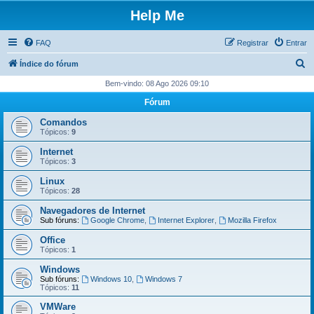
Help Me
FAQ
Registrar
Entrar
P
Índice do fórum
e
Bem-vindo: 08 Ago 2026 09:10
s
Fórum
q
Comandos
u
Tópicos:
9
i
Internet
Tópicos:
3
s
Linux
a
Tópicos:
28
r
Navegadores de Internet
Sub fóruns:
Google Chrome
,
Internet Explorer
,
Mozilla Firefox
Office
Tópicos:
1
Windows
Sub fóruns:
Windows 10
,
Windows 7
Tópicos:
11
VMWare