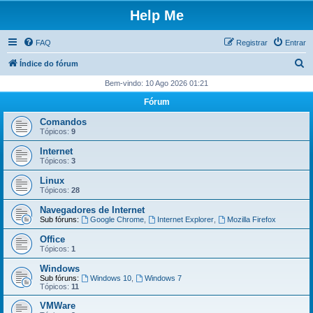
Help Me
FAQ
Registrar
Entrar
P
Índice do fórum
e
Bem-vindo: 10 Ago 2026 01:21
s
Fórum
q
Comandos
u
Tópicos:
9
i
Internet
Tópicos:
3
s
Linux
a
Tópicos:
28
r
Navegadores de Internet
Sub fóruns:
Google Chrome
,
Internet Explorer
,
Mozilla Firefox
Office
Tópicos:
1
Windows
Sub fóruns:
Windows 10
,
Windows 7
Tópicos:
11
VMWare