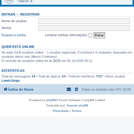
Tópicos:
2
ENTRAR
•
REGISTRAR
Nome de usuário:
Senha:
Esqueci a senha
Lembrar minhas informações
QUEM ESTÁ ONLINE
No total, há
6
usuários online :: 1 usuário registrado, 0 invisivel e 5 visitantes (baseado em
usuários ativos nos últimos 5 minutos)
O recorde de usuários online foi de
2172
em 06 Jul 2026 04:21
ESTATÍSTICAS
Total de mensagens
54
• Total de tópicos
54
• Total de membros
7767
• Novo usuário:
LewisJurge
Índice do fórum
Todos os horários são
UTC-03:00
Powered by
phpBB
® Forum Software © phpBB Limited
Traduzido por:
Suporte phpBB
Privacidade
|
Termos