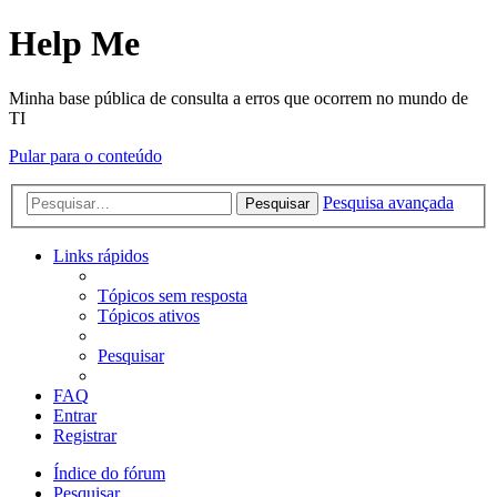
Help Me
Minha base pública de consulta a erros que ocorrem no mundo de
TI
Pular para o conteúdo
Pesquisa avançada
Pesquisar
Links rápidos
Tópicos sem resposta
Tópicos ativos
Pesquisar
FAQ
Entrar
Registrar
Índice do fórum
Pesquisar