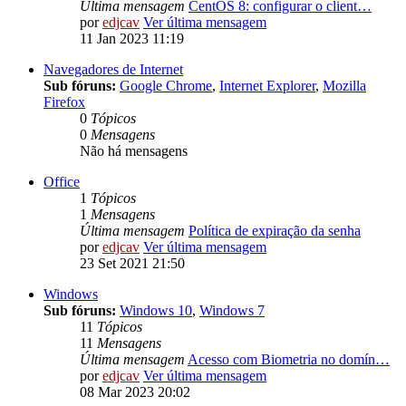
Última mensagem
CentOS 8: configurar o client…
por
edjcav
Ver última mensagem
11 Jan 2023 11:19
Navegadores de Internet
Sub fóruns:
Google Chrome
,
Internet Explorer
,
Mozilla
Firefox
0
Tópicos
0
Mensagens
Não há mensagens
Office
1
Tópicos
1
Mensagens
Última mensagem
Política de expiração da senha
por
edjcav
Ver última mensagem
23 Set 2021 21:50
Windows
Sub fóruns:
Windows 10
,
Windows 7
11
Tópicos
11
Mensagens
Última mensagem
Acesso com Biometria no domín…
por
edjcav
Ver última mensagem
08 Mar 2023 20:02