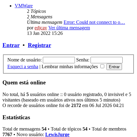
VMWare
2
Tópicos
2
Mensagens
Última mensagem
Error: Could not connect to o…
por
edjcav
Ver última mensagem
13 Jan 2022 15:26
Entrar
•
Registrar
Nome de usuário:
Senha:
Esqueci a senha
|
Lembrar minhas informações
Quem está online
No total, há
5
usuários online :: 0 usuário registrado, 0 invisivel e 5
visitantes (baseado em usuários ativos nos últimos 5 minutos)
O recorde de usuários online foi de
2172
em 06 Jul 2026 04:21
Estatísticas
Total de mensagens
54
• Total de tópicos
54
• Total de membros
7767
• Novo usuário:
LewisJurge