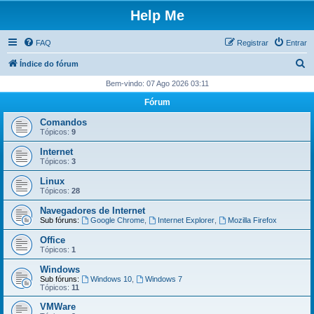
Help Me
FAQ
Registrar
Entrar
P
Índice do fórum
e
Bem-vindo: 07 Ago 2026 03:11
s
Fórum
q
Comandos
u
Tópicos:
9
i
Internet
Tópicos:
3
s
Linux
a
Tópicos:
28
r
Navegadores de Internet
Sub fóruns:
Google Chrome
,
Internet Explorer
,
Mozilla Firefox
Office
Tópicos:
1
Windows
Sub fóruns:
Windows 10
,
Windows 7
Tópicos:
11
VMWare