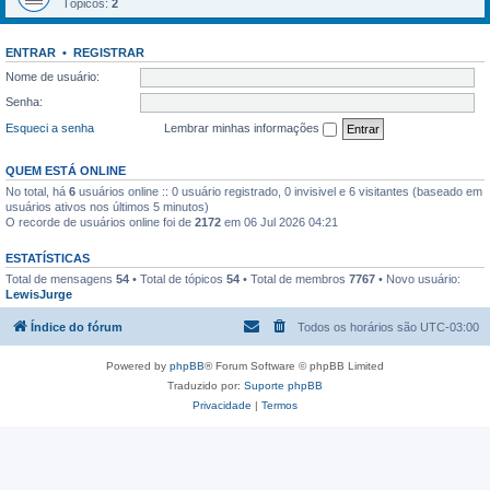
Tópicos:
2
ENTRAR
•
REGISTRAR
Nome de usuário:
Senha:
Esqueci a senha
Lembrar minhas informações
QUEM ESTÁ ONLINE
No total, há
6
usuários online :: 0 usuário registrado, 0 invisivel e 6 visitantes (baseado em
usuários ativos nos últimos 5 minutos)
O recorde de usuários online foi de
2172
em 06 Jul 2026 04:21
ESTATÍSTICAS
Total de mensagens
54
• Total de tópicos
54
• Total de membros
7767
• Novo usuário:
LewisJurge
Índice do fórum
Todos os horários são
UTC-03:00
Powered by
phpBB
® Forum Software © phpBB Limited
Traduzido por:
Suporte phpBB
Privacidade
|
Termos