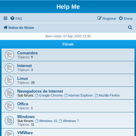
Help Me
FAQ
Registrar
Entrar
P
Índice do fórum
e
Bem-vindo: 07 Ago 2026 13:38
s
Fórum
q
Comandos
u
Tópicos:
9
i
Internet
Tópicos:
3
s
Linux
a
Tópicos:
28
r
Navegadores de Internet
Sub fóruns:
Google Chrome
,
Internet Explorer
,
Mozilla Firefox
Office
Tópicos:
1
Windows
Sub fóruns:
Windows 10
,
Windows 7
Tópicos:
11
VMWare