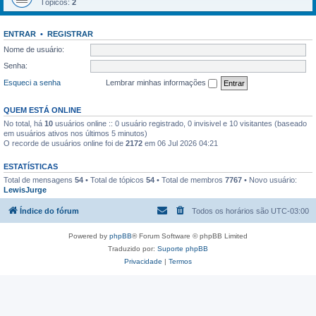
Tópicos:
2
ENTRAR
•
REGISTRAR
Nome de usuário:
Senha:
Esqueci a senha
Lembrar minhas informações
QUEM ESTÁ ONLINE
No total, há
10
usuários online :: 0 usuário registrado, 0 invisivel e 10 visitantes (baseado
em usuários ativos nos últimos 5 minutos)
O recorde de usuários online foi de
2172
em 06 Jul 2026 04:21
ESTATÍSTICAS
Total de mensagens
54
• Total de tópicos
54
• Total de membros
7767
• Novo usuário:
LewisJurge
Índice do fórum
Todos os horários são
UTC-03:00
Powered by
phpBB
® Forum Software © phpBB Limited
Traduzido por:
Suporte phpBB
Privacidade
|
Termos