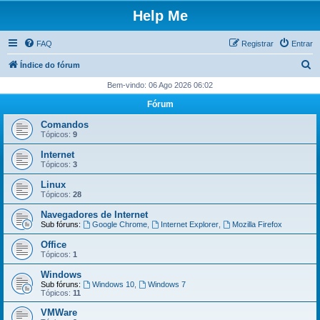
Help Me
FAQ
Registrar
Entrar
P
Índice do fórum
e
Bem-vindo: 06 Ago 2026 06:02
s
Fórum
q
Comandos
u
Tópicos:
9
i
Internet
Tópicos:
3
s
Linux
a
Tópicos:
28
r
Navegadores de Internet
Sub fóruns:
Google Chrome
,
Internet Explorer
,
Mozilla Firefox
Office
Tópicos:
1
Windows
Sub fóruns:
Windows 10
,
Windows 7
Tópicos:
11
VMWare