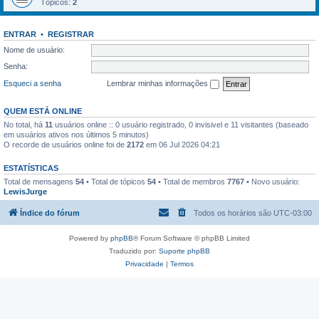
Tópicos:
2
ENTRAR
•
REGISTRAR
Nome de usuário:
Senha:
Esqueci a senha
Lembrar minhas informações
QUEM ESTÁ ONLINE
No total, há
11
usuários online :: 0 usuário registrado, 0 invisivel e 11 visitantes (baseado
em usuários ativos nos últimos 5 minutos)
O recorde de usuários online foi de
2172
em 06 Jul 2026 04:21
ESTATÍSTICAS
Total de mensagens
54
• Total de tópicos
54
• Total de membros
7767
• Novo usuário:
LewisJurge
Índice do fórum
Todos os horários são
UTC-03:00
Powered by
phpBB
® Forum Software © phpBB Limited
Traduzido por:
Suporte phpBB
Privacidade
|
Termos