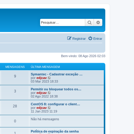
Pesquisar
Pesquisa avançad
Registrar
Entrar
Bem-vindo: 08 Ago 2026 02:03
MENSAGENS
ÚLTIMA MENSAGEM
Symantec - Cadastrar exceção …
9
V
por
edjcav
e
03 Mar 2023 18:33
r
ú
Permitir ou bloquear todos os…
3
l
V
por
edjcav
t
e
02 Ago 2022 18:38
i
r
m
ú
CentOS 8: configurar o client…
28
a
l
V
por
edjcav
m
t
e
11 Jan 2023 11:19
e
i
r
n
m
ú
Não há mensagens
s
0
a
l
a
m
t
g
e
i
Política de expiração da senha
e
n
m
1