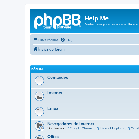
Help Me
Minha base pública de consulta a e
Links rápidos
FAQ
Índice do fórum
FÓRUM
Comandos
Internet
Linux
Navegadores de Internet
Sub fóruns:
Google Chrome
,
Internet Explorer
,
Mozil
Office