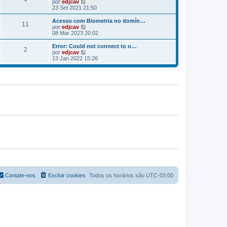
V
por
edjcav
m
s
a
e
23 Set 2021 21:50
a
m
r
g
e
ú
Acesso com Biometria no domín…
e
n
11
l
V
por
edjcav
m
s
t
e
08 Mar 2023 20:02
a
i
r
g
m
ú
Error: Could not connect to o…
e
2
a
l
V
por
edjcav
m
m
t
e
13 Jan 2022 15:26
e
i
r
n
m
ú
s
a
l
a
m
t
g
e
i
e
n
m
m
s
a
a
m
g
e
e
n
m
s
a
g
e
m
Contate-nos
Excluir cookies
Todos os horários são
UTC-03:00