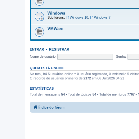
Windows
Sub fóruns:
Windows 10
,
Windows 7
VMWare
ENTRAR
•
REGISTRAR
Nome de usuário:
Senha:
QUEM ESTÁ ONLINE
No total, há
5
usuários online :: 0 usuário registrado, 0 invisivel e 5 vis
O recorde de usuários online foi de
2172
em 06 Jul 2026 04:21
ESTATÍSTICAS
Total de mensagens
54
• Total de tópicos
54
• Total de membros
7767
• 
Índice do fórum