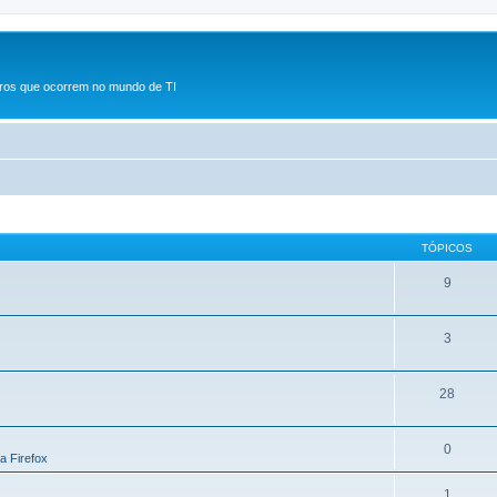
rros que ocorrem no mundo de TI
TÓPICOS
9
3
28
0
la Firefox
1