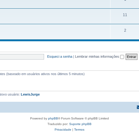
11
2
Esqueci a senha
|
Lembrar minhas informações
itantes (baseado em usuários ativos nos últimos 5 minutos)
Novo usuário:
LewisJurge
Powered by
phpBB
® Forum Software © phpBB Limited
Traduzido por:
Suporte phpBB
Privacidade
|
Termos