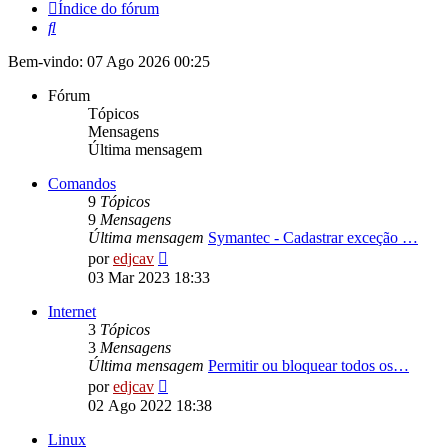
Índice do fórum
Pesquisar
Bem-vindo: 07 Ago 2026 00:25
Fórum
Tópicos
Mensagens
Última mensagem
Comandos
9
Tópicos
9
Mensagens
Última mensagem
Symantec - Cadastrar exceção …
Ver
por
edjcav
última
03 Mar 2023 18:33
mensagem
Internet
3
Tópicos
3
Mensagens
Última mensagem
Permitir ou bloquear todos os…
Ver
por
edjcav
última
02 Ago 2022 18:38
mensagem
Linux