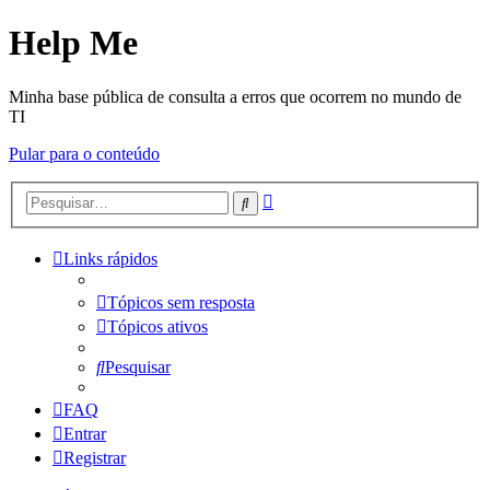
Help Me
Minha base pública de consulta a erros que ocorrem no mundo de
TI
Pular para o conteúdo
Pesquisa
Pesquisar
avançada
Links rápidos
Tópicos sem resposta
Tópicos ativos
Pesquisar
FAQ
Entrar
Registrar