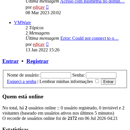
Última mensagem
Acesso com Biometria no domín…
Ver
por
edjcav
última
08 Mar 2023 20:02
mensagem
VMWare
2
Tópicos
2
Mensagens
Última mensagem
Error: Could not connect to o…
Ver
por
edjcav
última
13 Jan 2022 15:26
mensagem
Entrar
•
Registrar
Nome de usuário:
Senha:
Esqueci a senha
|
Lembrar minhas informações
Quem está online
No total, há
2
usuários online :: 0 usuário registrado, 0 invisivel e 2
visitantes (baseado em usuários ativos nos últimos 5 minutos)
O recorde de usuários online foi de
2172
em 06 Jul 2026 04:21
Estatísticas