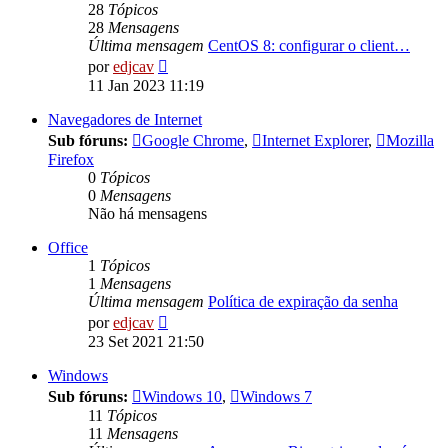
28
Tópicos
28
Mensagens
Última mensagem
CentOS 8: configurar o client…
Ver
por
edjcav
última
11 Jan 2023 11:19
mensagem
Navegadores de Internet
Sub fóruns:
Google Chrome
,
Internet Explorer
,
Mozilla
Firefox
0
Tópicos
0
Mensagens
Não há mensagens
Office
1
Tópicos
1
Mensagens
Última mensagem
Política de expiração da senha
Ver
por
edjcav
última
23 Set 2021 21:50
mensagem
Windows
Sub fóruns:
Windows 10
,
Windows 7
11
Tópicos
11
Mensagens