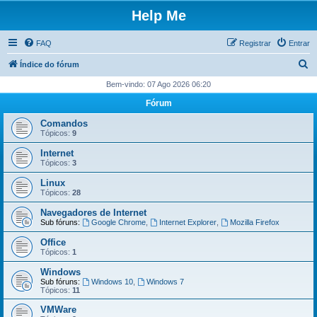
Help Me
FAQ
Registrar
Entrar
P
Índice do fórum
e
Bem-vindo: 07 Ago 2026 06:20
s
Fórum
q
Comandos
u
Tópicos:
9
i
Internet
Tópicos:
3
s
Linux
a
Tópicos:
28
r
Navegadores de Internet
Sub fóruns:
Google Chrome
,
Internet Explorer
,
Mozilla Firefox
Office
Tópicos:
1
Windows
Sub fóruns:
Windows 10
,
Windows 7
Tópicos:
11
VMWare