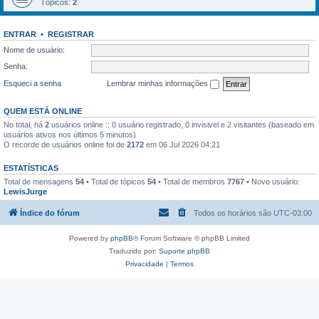
Tópicos:
2
ENTRAR
•
REGISTRAR
Nome de usuário:
Senha:
Esqueci a senha
Lembrar minhas informações
QUEM ESTÁ ONLINE
No total, há
2
usuários online :: 0 usuário registrado, 0 invisivel e 2 visitantes (baseado em
usuários ativos nos últimos 5 minutos)
O recorde de usuários online foi de
2172
em 06 Jul 2026 04:21
ESTATÍSTICAS
Total de mensagens
54
• Total de tópicos
54
• Total de membros
7767
• Novo usuário:
LewisJurge
Índice do fórum
Todos os horários são
UTC-03:00
Powered by
phpBB
® Forum Software © phpBB Limited
Traduzido por:
Suporte phpBB
Privacidade
|
Termos