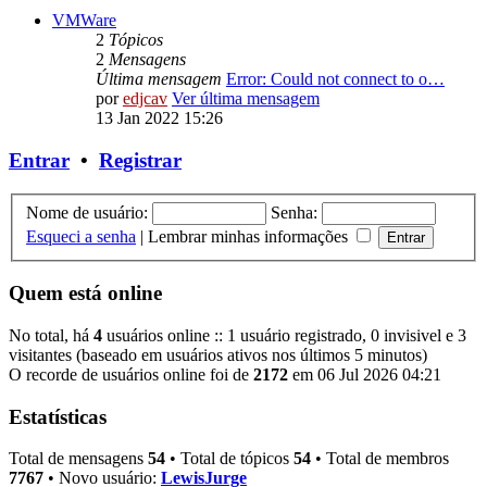
VMWare
2
Tópicos
2
Mensagens
Última mensagem
Error: Could not connect to o…
por
edjcav
Ver última mensagem
13 Jan 2022 15:26
Entrar
•
Registrar
Nome de usuário:
Senha:
Esqueci a senha
|
Lembrar minhas informações
Quem está online
No total, há
4
usuários online :: 1 usuário registrado, 0 invisivel e 3
visitantes (baseado em usuários ativos nos últimos 5 minutos)
O recorde de usuários online foi de
2172
em 06 Jul 2026 04:21
Estatísticas
Total de mensagens
54
• Total de tópicos
54
• Total de membros
7767
• Novo usuário:
LewisJurge