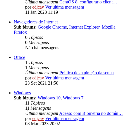
Última mensagem
CentOS 8: configurar o client…
por
edjcav
Ver última mensagem
11 Jan 2023 11:19
Navegadores de Internet
Sub fóruns:
Google Chrome
,
Internet Explorer
,
Mozilla
Firefox
0
Tópicos
0
Mensagens
Não há mensagens
Office
1
Tópicos
1
Mensagens
Última mensagem
Política de expiração da senha
por
edjcav
Ver última mensagem
23 Set 2021 21:50
Windows
Sub fóruns:
Windows 10
,
Windows 7
11
Tópicos
11
Mensagens
Última mensagem
Acesso com Biometria no domín…
por
edjcav
Ver última mensagem
08 Mar 2023 20:02