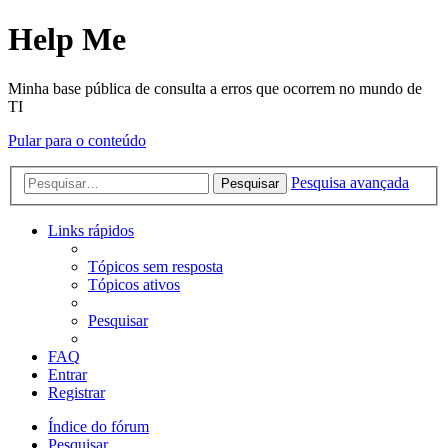
Help Me
Minha base pública de consulta a erros que ocorrem no mundo de
TI
Pular para o conteúdo
Pesquisa avançada
Pesquisar
Links rápidos
Tópicos sem resposta
Tópicos ativos
Pesquisar
FAQ
Entrar
Registrar
Índice do fórum
Pesquisar