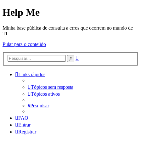
Help Me
Minha base pública de consulta a erros que ocorrem no mundo de
TI
Pular para o conteúdo
Pesquisa
Pesquisar
avançada
Links rápidos
Tópicos sem resposta
Tópicos ativos
Pesquisar
FAQ
Entrar
Registrar