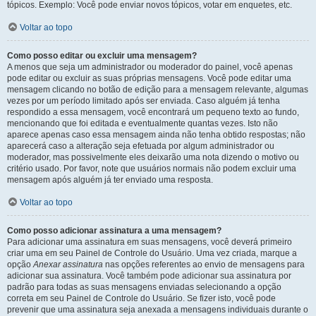
tópicos. Exemplo: Você pode enviar novos tópicos, votar em enquetes, etc.
Voltar ao topo
Como posso editar ou excluir uma mensagem?
A menos que seja um administrador ou moderador do painel, você apenas
pode editar ou excluir as suas próprias mensagens. Você pode editar uma
mensagem clicando no botão de edição para a mensagem relevante, algumas
vezes por um período limitado após ser enviada. Caso alguém já tenha
respondido a essa mensagem, você encontrará um pequeno texto ao fundo,
mencionando que foi editada e eventualmente quantas vezes. Isto não
aparece apenas caso essa mensagem ainda não tenha obtido respostas; não
aparecerá caso a alteração seja efetuada por algum administrador ou
moderador, mas possivelmente eles deixarão uma nota dizendo o motivo ou
critério usado. Por favor, note que usuários normais não podem excluir uma
mensagem após alguém já ter enviado uma resposta.
Voltar ao topo
Como posso adicionar assinatura a uma mensagem?
Para adicionar uma assinatura em suas mensagens, você deverá primeiro
criar uma em seu Painel de Controle do Usuário. Uma vez criada, marque a
opção
Anexar assinatura
nas opções referentes ao envio de mensagens para
adicionar sua assinatura. Você também pode adicionar sua assinatura por
padrão para todas as suas mensagens enviadas selecionando a opção
correta em seu Painel de Controle do Usuário. Se fizer isto, você pode
prevenir que uma assinatura seja anexada a mensagens individuais durante o