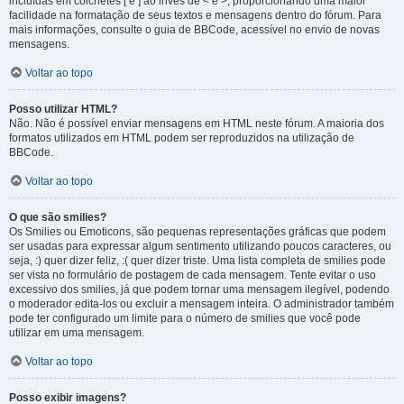
incluídas em colchetes [ e ] ao invés de < e >, proporcionando uma maior
facilidade na formatação de seus textos e mensagens dentro do fórum. Para
mais informações, consulte o guia de BBCode, acessível no envio de novas
mensagens.
Voltar ao topo
Posso utilizar HTML?
Não. Não é possível enviar mensagens em HTML neste fórum. A maioria dos
formatos utilizados em HTML podem ser reproduzidos na utilização de
BBCode.
Voltar ao topo
O que são smilies?
Os Smilies ou Emoticons, são pequenas representações gráficas que podem
ser usadas para expressar algum sentimento utilizando poucos caracteres, ou
seja, :) quer dizer feliz, :( quer dizer triste. Uma lista completa de smilies pode
ser vista no formulário de postagem de cada mensagem. Tente evitar o uso
excessivo dos smilies, já que podem tornar uma mensagem ilegível, podendo
o moderador edita-los ou excluir a mensagem inteira. O administrador também
pode ter configurado um limite para o número de smilies que você pode
utilizar em uma mensagem.
Voltar ao topo
Posso exibir imagens?