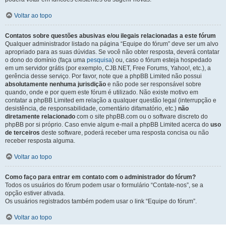
Voltar ao topo
Contatos sobre questões abusivas e/ou ilegais relacionadas a este fórum
Qualquer administrador listado na página “Equipe do fórum” deve ser um alvo
apropriado para as suas dúvidas. Se você não obter resposta, deverá contatar
o dono do domínio (faça uma
pesquisa
) ou, caso o fórum esteja hospedado
em um servidor grátis (por exemplo, CJB.NET, Free Forums, Yahoo!, etc.), a
gerência desse serviço. Por favor, note que a phpBB Limited não possui
absolutamente nenhuma jurisdição
e não pode ser responsável sobre
quando, onde e por quem este fórum é utilizado. Não existe motivo em
contatar a phpBB Limited em relação a qualquer questão legal (interrupção e
desistência, de responsabilidade, comentário difamatório, etc.)
não
diretamente relacionado
com o site phpBB.com ou o software discreto do
phpBB por si próprio. Caso envie algum e-mail a phpBB Limited acerca do
uso
de terceiros
deste software, poderá receber uma resposta concisa ou não
receber resposta alguma.
Voltar ao topo
Como faço para entrar em contato com o administrador do fórum?
Todos os usuários do fórum podem usar o formulário “Contate-nos”, se a
opção estiver ativada.
Os usuários registrados também podem usar o link “Equipe do fórum”.
Voltar ao topo