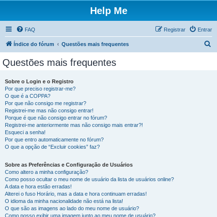
Help Me
FAQ
Registrar
Entrar
P
Índice do fórum
Questões mais frequentes
e
Questões mais frequentes
s
q
Sobre o Login e o Registro
Por que preciso registrar-me?
u
O que é a COPPA?
i
Por que não consigo me registrar?
Registrei-me mas não consigo entrar!
s
Porque é que não consigo entrar no fórum?
Registrei-me anteriormente mas não consigo mais entrar?!
a
Esqueci a senha!
r
Por que entro automaticamente no fórum?
O que a opção de “Excluir cookies” faz?
Sobre as Preferências e Configuração de Usuários
Como altero a minha configuração?
Como posso ocultar o meu nome de usuário da lista de usuários online?
A data e hora estão erradas!
Alterei o fuso Horário, mas a data e hora continuam erradas!
O idioma da minha nacionalidade não está na lista!
O que são as imagens ao lado do meu nome de usuário?
Como posso exibir uma imagem junto ao meu nome de usuário?