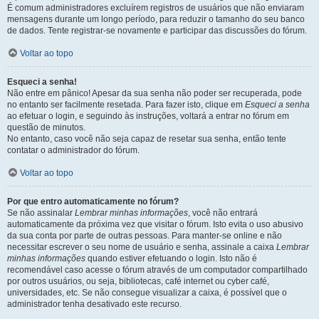
É comum administradores excluírem registros de usuários que não enviaram
mensagens durante um longo período, para reduzir o tamanho do seu banco
de dados. Tente registrar-se novamente e participar das discussões do fórum.
Voltar ao topo
Esqueci a senha!
Não entre em pânico! Apesar da sua senha não poder ser recuperada, pode
no entanto ser facilmente resetada. Para fazer isto, clique em
Esqueci a senha
ao efetuar o login, e seguindo às instruções, voltará a entrar no fórum em
questão de minutos.
No entanto, caso você não seja capaz de resetar sua senha, então tente
contatar o administrador do fórum.
Voltar ao topo
Por que entro automaticamente no fórum?
Se não assinalar
Lembrar minhas informações
, você não entrará
automaticamente da próxima vez que visitar o fórum. Isto evita o uso abusivo
da sua conta por parte de outras pessoas. Para manter-se online e não
necessitar escrever o seu nome de usuário e senha, assinale a caixa
Lembrar
minhas informações
quando estiver efetuando o login. Isto não é
recomendável caso acesse o fórum através de um computador compartilhado
por outros usuários, ou seja, bibliotecas, café internet ou cyber café,
universidades, etc. Se não consegue visualizar a caixa, é possível que o
administrador tenha desativado este recurso.