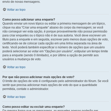
envio de novas mensagens.
Voltar ao topo
Como posso adicionar uma enquete?
Quando enviar um novo tópico ou editar a primeira mensagem de um tópico,
clique na aba “Criar uma enquete” abaixo do corpo da mensagem; se você
não conseguir ver esta opção, é porque provavelmente não possui permissão
para criar enquetes ou o tópico não é de sua autoria. Você deve escrever um
título para a enquete e em seguida, escrever pelo menos duas opções de voto,
certificando-se de colocar cada opção em uma linha separada na área de
texto. Você poderá também especificar o número de opções que um usuário
poderá selecionar ao votar em “Opções por usuário”, estipular um tempo limite
para a enquete (sendo 0 ilimitado), e por último a opção de permitir aos
usuários a mudança de voto.
Voltar ao topo
Por que não posso adicionar mais opções de voto?
O limite de opções de voto é configurado pelo administrador do fórum. Se você
sentir que precisa adicionar mais opções de voto do que a quantidade
permitida, contate o administrador.
Voltar ao topo
Como posso editar ou excluir uma enquete?
Da mesma forma que as mensagens, as enquetes apenas poderão ser