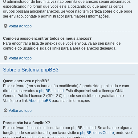
O administrador do fórum talvez não permita que anexos sejam adicionados
especificando no fórum que você esteja postando ou que apenas certos
grupos possam adicionar anexos. Se você não tem certeza sobre o que pode
ser enviado, contate o administrador para maiores informações.
Voltar ao topo
Como eu posso encontrar todos os meus anexos?
Para encontrar a lista de anexos que você enviou, vá ao seu painel de
controle do usuário e siga os links para a área de anexos desejada.
Voltar ao topo
Sobre o Sistema phpBB3
Quem escreveu o phpBB?
Este software (em sua forma não modificada) é produzido, publicado e com
direitos reservados a
phpBB Limited
. Está disponível sob a licença GNU
General Public Licence 2 (GPL-2.0) e pode ser distribuído gratuitamente.
Verifique o link
About phpBB
para mais informações.
Voltar ao topo
Porque não há a função X?
Este software foi escrito e licenciado por phpBB Limited. Se acha que alguma
função pode ser adicionada, por favor visite o
phpBB Ideas Centre
, onde você
poderá votar em funcões existentes ou sugerir novas.