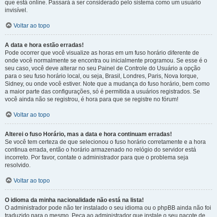
que está online. Passará a ser considerado pelo sistema como um usuário
invisível.
Voltar ao topo
A data e hora estão erradas!
Pode ocorrer que você visualize as horas em um fuso horário diferente de
onde você normalmente se encontra ou inicialmente programou. Se esse é o
seu caso, você deve alterar no seu Painel de Controle do Usuário a opção
para o seu fuso horário local, ou seja, Brasil, Londres, Paris, Nova Iorque,
Sidney, ou onde você estiver. Note que a mudança do fuso horário, bem como
a maior parte das configurações, só é permitida a usuários registrados. Se
você ainda não se registrou, é hora para que se registre no fórum!
Voltar ao topo
Alterei o fuso Horário, mas a data e hora continuam erradas!
Se você tem certeza de que selecionou o fuso horário corretamente e a hora
continua errada, então o horário armazenado no relógio do servidor está
incorreto. Por favor, contate o administrador para que o problema seja
resolvido.
Voltar ao topo
O idioma da minha nacionalidade não está na lista!
O administrador pode não ter instalado o seu idioma ou o phpBB ainda não foi
traduzido para o mesmo. Peça ao administrador que instale o seu pacote de