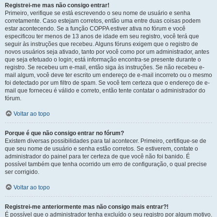
Registrei-me mas não consigo entrar!
Primeiro, verifique se está escrevendo o seu nome de usuário e senha
corretamente. Caso estejam corretos, então uma entre duas coisas podem
estar acontecendo. Se a função COPPA estiver ativa no fórum e você
especificou ter menos de 13 anos de idade em seu registro, você terá que
seguir às instruções que recebeu. Alguns fóruns exigem que o registro de
novos usuários seja ativado, tanto por você como por um administrador, antes
que seja efetuado o login; está informação encontra-se presente durante o
registro. Se recebeu um e-mail, então siga às instruções. Se não recebeu e-
mail algum, você deve ter escrito um endereço de e-mail incorreto ou o mesmo
foi detectado por um filtro de spam. Se você tem certeza que o endereço de e-
mail que forneceu é válido e correto, então tente contatar o administrador do
fórum.
Voltar ao topo
Porque é que não consigo entrar no fórum?
Existem diversas possibilidades para tal acontecer. Primeiro, certifique-se de
que seu nome de usuário e senha estão corretos. Se estiverem, contate o
administrador do painel para ter certeza de que você não foi banido. É
possível também que tenha ocorrido um erro de configuração, o qual precise
ser corrigido.
Voltar ao topo
Registrei-me anteriormente mas não consigo mais entrar?!
É possível que o administrador tenha excluído o seu registro por algum motivo.