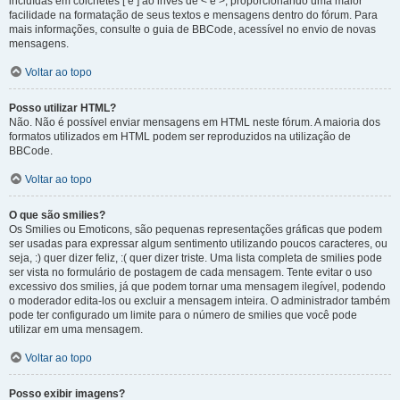
incluídas em colchetes [ e ] ao invés de < e >, proporcionando uma maior
facilidade na formatação de seus textos e mensagens dentro do fórum. Para
mais informações, consulte o guia de BBCode, acessível no envio de novas
mensagens.
Voltar ao topo
Posso utilizar HTML?
Não. Não é possível enviar mensagens em HTML neste fórum. A maioria dos
formatos utilizados em HTML podem ser reproduzidos na utilização de
BBCode.
Voltar ao topo
O que são smilies?
Os Smilies ou Emoticons, são pequenas representações gráficas que podem
ser usadas para expressar algum sentimento utilizando poucos caracteres, ou
seja, :) quer dizer feliz, :( quer dizer triste. Uma lista completa de smilies pode
ser vista no formulário de postagem de cada mensagem. Tente evitar o uso
excessivo dos smilies, já que podem tornar uma mensagem ilegível, podendo
o moderador edita-los ou excluir a mensagem inteira. O administrador também
pode ter configurado um limite para o número de smilies que você pode
utilizar em uma mensagem.
Voltar ao topo
Posso exibir imagens?