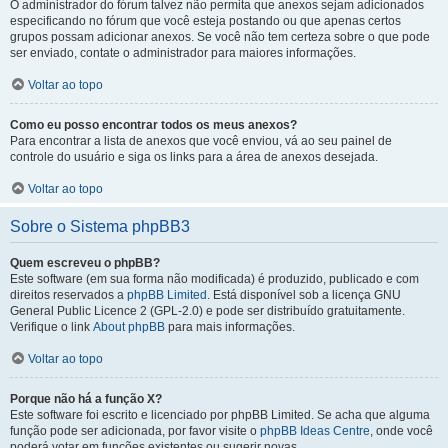
O administrador do fórum talvez não permita que anexos sejam adicionados
especificando no fórum que você esteja postando ou que apenas certos
grupos possam adicionar anexos. Se você não tem certeza sobre o que pode
ser enviado, contate o administrador para maiores informações.
Voltar ao topo
Como eu posso encontrar todos os meus anexos?
Para encontrar a lista de anexos que você enviou, vá ao seu painel de
controle do usuário e siga os links para a área de anexos desejada.
Voltar ao topo
Sobre o Sistema phpBB3
Quem escreveu o phpBB?
Este software (em sua forma não modificada) é produzido, publicado e com
direitos reservados a
phpBB Limited
. Está disponível sob a licença GNU
General Public Licence 2 (GPL-2.0) e pode ser distribuído gratuitamente.
Verifique o link
About phpBB
para mais informações.
Voltar ao topo
Porque não há a função X?
Este software foi escrito e licenciado por phpBB Limited. Se acha que alguma
função pode ser adicionada, por favor visite o
phpBB Ideas Centre
, onde você
poderá votar em funcões existentes ou sugerir novas.