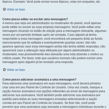
tópicos. Exemplo: Você pode enviar novos tópicos, votar em enquetes, etc.
Voltar ao topo
Como posso editar ou excluir uma mensagem?
A menos que seja um administrador ou moderador do painel, você apenas
pode editar ou excluir as suas próprias mensagens. Você pode editar uma
mensagem clicando no botão de edição para a mensagem relevante, algumas
vezes por um período limitado após ser enviada. Caso alguém já tenha
respondido a essa mensagem, você encontrará um pequeno texto ao fundo,
mencionando que foi editada e eventualmente quantas vezes. Isto não
aparece apenas caso essa mensagem ainda não tenha obtido respostas; não
aparecerá caso a alteração seja efetuada por algum administrador ou
moderador, mas possivelmente eles deixarão uma nota dizendo o motivo ou
critério usado. Por favor, note que usuários normais não podem excluir uma
mensagem após alguém já ter enviado uma resposta.
Voltar ao topo
Como posso adicionar assinatura a uma mensagem?
Para adicionar uma assinatura em suas mensagens, você deverá primeiro
criar uma em seu Painel de Controle do Usuário. Uma vez criada, marque a
opção
Anexar assinatura
nas opções referentes ao envio de mensagens para
adicionar sua assinatura. Você também pode adicionar sua assinatura por
padrão para todas as suas mensagens enviadas selecionando a opção
correta em seu Painel de Controle do Usuário. Se fizer isto, você pode
prevenir que uma assinatura seja anexada a mensagens individuais durante o