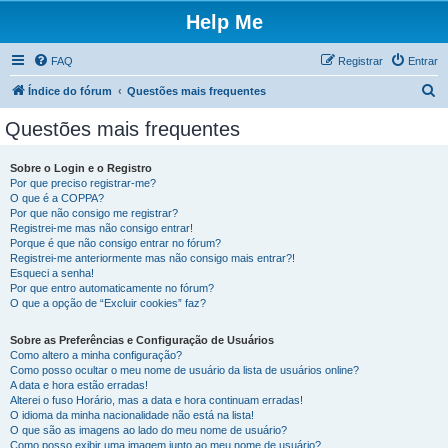
Help Me
FAQ
Registrar
Entrar
P
Índice do fórum
Questões mais frequentes
e
Questões mais frequentes
s
q
Sobre o Login e o Registro
Por que preciso registrar-me?
u
O que é a COPPA?
i
Por que não consigo me registrar?
Registrei-me mas não consigo entrar!
s
Porque é que não consigo entrar no fórum?
Registrei-me anteriormente mas não consigo mais entrar?!
a
Esqueci a senha!
r
Por que entro automaticamente no fórum?
O que a opção de “Excluir cookies” faz?
Sobre as Preferências e Configuração de Usuários
Como altero a minha configuração?
Como posso ocultar o meu nome de usuário da lista de usuários online?
A data e hora estão erradas!
Alterei o fuso Horário, mas a data e hora continuam erradas!
O idioma da minha nacionalidade não está na lista!
O que são as imagens ao lado do meu nome de usuário?
Como posso exibir uma imagem junto ao meu nome de usuário?