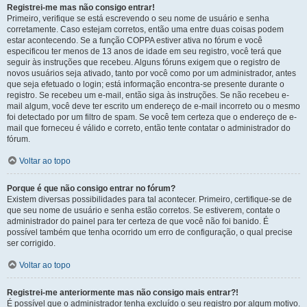
Registrei-me mas não consigo entrar!
Primeiro, verifique se está escrevendo o seu nome de usuário e senha
corretamente. Caso estejam corretos, então uma entre duas coisas podem
estar acontecendo. Se a função COPPA estiver ativa no fórum e você
especificou ter menos de 13 anos de idade em seu registro, você terá que
seguir às instruções que recebeu. Alguns fóruns exigem que o registro de
novos usuários seja ativado, tanto por você como por um administrador, antes
que seja efetuado o login; está informação encontra-se presente durante o
registro. Se recebeu um e-mail, então siga às instruções. Se não recebeu e-
mail algum, você deve ter escrito um endereço de e-mail incorreto ou o mesmo
foi detectado por um filtro de spam. Se você tem certeza que o endereço de e-
mail que forneceu é válido e correto, então tente contatar o administrador do
fórum.
Voltar ao topo
Porque é que não consigo entrar no fórum?
Existem diversas possibilidades para tal acontecer. Primeiro, certifique-se de
que seu nome de usuário e senha estão corretos. Se estiverem, contate o
administrador do painel para ter certeza de que você não foi banido. É
possível também que tenha ocorrido um erro de configuração, o qual precise
ser corrigido.
Voltar ao topo
Registrei-me anteriormente mas não consigo mais entrar?!
É possível que o administrador tenha excluído o seu registro por algum motivo.