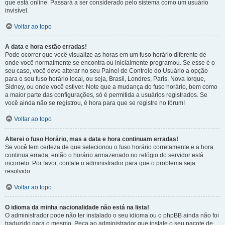
que está online. Passará a ser considerado pelo sistema como um usuário
invisível.
Voltar ao topo
A data e hora estão erradas!
Pode ocorrer que você visualize as horas em um fuso horário diferente de
onde você normalmente se encontra ou inicialmente programou. Se esse é o
seu caso, você deve alterar no seu Painel de Controle do Usuário a opção
para o seu fuso horário local, ou seja, Brasil, Londres, Paris, Nova Iorque,
Sidney, ou onde você estiver. Note que a mudança do fuso horário, bem como
a maior parte das configurações, só é permitida a usuários registrados. Se
você ainda não se registrou, é hora para que se registre no fórum!
Voltar ao topo
Alterei o fuso Horário, mas a data e hora continuam erradas!
Se você tem certeza de que selecionou o fuso horário corretamente e a hora
continua errada, então o horário armazenado no relógio do servidor está
incorreto. Por favor, contate o administrador para que o problema seja
resolvido.
Voltar ao topo
O idioma da minha nacionalidade não está na lista!
O administrador pode não ter instalado o seu idioma ou o phpBB ainda não foi
traduzido para o mesmo. Peça ao administrador que instale o seu pacote de