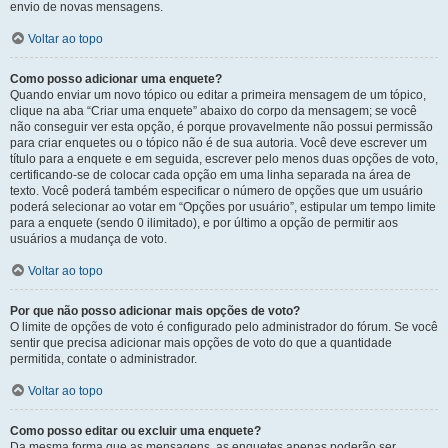
envio de novas mensagens.
Voltar ao topo
Como posso adicionar uma enquete?
Quando enviar um novo tópico ou editar a primeira mensagem de um tópico,
clique na aba “Criar uma enquete” abaixo do corpo da mensagem; se você
não conseguir ver esta opção, é porque provavelmente não possui permissão
para criar enquetes ou o tópico não é de sua autoria. Você deve escrever um
título para a enquete e em seguida, escrever pelo menos duas opções de voto,
certificando-se de colocar cada opção em uma linha separada na área de
texto. Você poderá também especificar o número de opções que um usuário
poderá selecionar ao votar em “Opções por usuário”, estipular um tempo limite
para a enquete (sendo 0 ilimitado), e por último a opção de permitir aos
usuários a mudança de voto.
Voltar ao topo
Por que não posso adicionar mais opções de voto?
O limite de opções de voto é configurado pelo administrador do fórum. Se você
sentir que precisa adicionar mais opções de voto do que a quantidade
permitida, contate o administrador.
Voltar ao topo
Como posso editar ou excluir uma enquete?
Da mesma forma que as mensagens, as enquetes apenas poderão ser