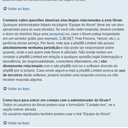
Voltar ao topo
Contatos sobre questões abusivas e/ou ilegais relacionadas a este fórum
Qualquer administrador listado na página “Equipe do fórum” deve ser um alvo
apropriado para as suas dúvidas. Se você não obter resposta, deverá contatar
o dono do domínio (faça uma
pesquisa
) ou, caso o fórum esteja hospedado
em um servidor grátis (por exemplo, CJB.NET, Free Forums, Yahoo!, etc.), a
gerência desse serviço. Por favor, note que a phpBB Limited não possui
absolutamente nenhuma jurisdição
e não pode ser responsável sobre
quando, onde e por quem este fórum é utilizado. Não existe motivo em
contatar a phpBB Limited em relação a qualquer questão legal (interrupção e
desistência, de responsabilidade, comentário difamatório, etc.)
não
diretamente relacionado
com o site phpBB.com ou o software discreto do
phpBB por si próprio. Caso envie algum e-mail a phpBB Limited acerca do
uso
de terceiros
deste software, poderá receber uma resposta concisa ou não
receber resposta alguma.
Voltar ao topo
Como faço para entrar em contato com o administrador do fórum?
Todos os usuários do fórum podem usar o formulário “Contate-nos”, se a
opção estiver ativada.
Os usuários registrados também podem usar o link “Equipe do fórum”.
Voltar ao topo