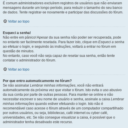
É comum administradores excluírem registros de usuários que não enviaram
mensagens durante um longo período, para reduzir o tamanho do seu banco
de dados. Tente registrar-se novamente e participar das discussões do fórum.
Voltar ao topo
Esqueci a senha!
Não entre em pânico! Apesar da sua senha não poder ser recuperada, pode
no entanto ser facilmente resetada. Para fazer isto, clique em
Esqueci a senha
ao efetuar o login, e seguindo às instruções, voltará a entrar no fórum em
questão de minutos.
No entanto, caso você não seja capaz de resetar sua senha, então tente
contatar o administrador do fórum.
Voltar ao topo
Por que entro automaticamente no fórum?
Se não assinalar
Lembrar minhas informações
, você não entrará
automaticamente da próxima vez que visitar o fórum. Isto evita o uso abusivo
da sua conta por parte de outras pessoas. Para manter-se online e não
necessitar escrever o seu nome de usuário e senha, assinale a caixa
Lembrar
minhas informações
quando estiver efetuando o login. Isto não é
recomendável caso acesse o fórum através de um computador compartilhado
por outros usuários, ou seja, bibliotecas, café internet ou cyber café,
universidades, etc. Se não consegue visualizar a caixa, é possível que o
administrador tenha desativado este recurso.