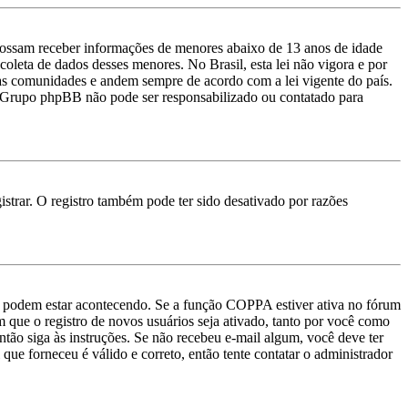
ossam receber informações de menores abaixo de 13 anos de idade
oleta de dados desses menores. No Brasil, esta lei não vigora e por
uas comunidades e andem sempre de acordo com a lei vigente do país.
e o Grupo phpBB não pode ser responsabilizado ou contatado para
strar. O registro também pode ter sido desativado por razões
as podem estar acontecendo. Se a função COPPA estiver ativa no fórum
m que o registro de novos usuários seja ativado, tanto por você como
então siga às instruções. Se não recebeu e-mail algum, você deve ter
que forneceu é válido e correto, então tente contatar o administrador