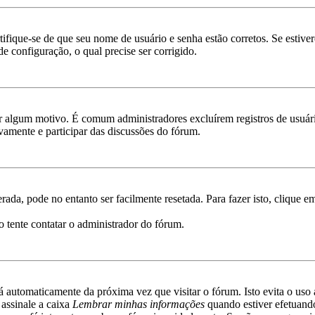
rtifique-se de que seu nome de usuário e senha estão corretos. Se estive
e configuração, o qual precise ser corrigido.
por algum motivo. É comum administradores excluírem registros de usu
vamente e participar das discussões do fórum.
ada, pode no entanto ser facilmente resetada. Para fazer isto, clique 
o tente contatar o administrador do fórum.
rá automaticamente da próxima vez que visitar o fórum. Isto evita o uso 
 assinale a caixa
Lembrar minhas informações
quando estiver efetuando