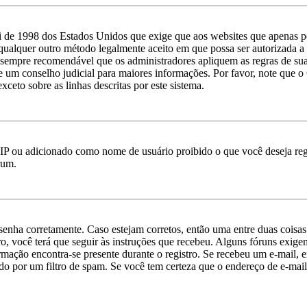
 de 1998 dos Estados Unidos que exige que aos websites que apenas p
qualquer outro método legalmente aceito em que possa ser autorizada a c
 é sempre recomendável que os administradores apliquem as regras de s
ate um conselho judicial para maiores informações. Por favor, note qu
xceto sobre as linhas descritas por este sistema.
IP ou adicionado como nome de usuário proibido o que você deseja regi
rum.
e senha corretamente. Caso estejam corretos, então uma entre duas cois
o, você terá que seguir às instruções que recebeu. Alguns fóruns exige
ormação encontra-se presente durante o registro. Se recebeu um e-mail, 
o por um filtro de spam. Se você tem certeza que o endereço de e-mail 