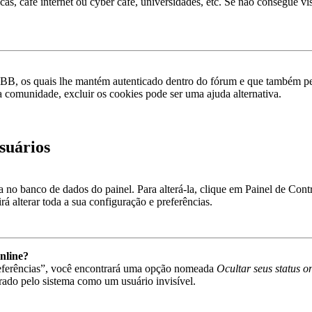
as, café internet ou cyber café, universidades, etc. Se não consegue vis
pBB, os quais lhe mantém autenticado dentro do fórum e que também p
a comunidade, excluir os cookies pode ser uma ajuda alternativa.
suários
va no banco de dados do painel. Para alterá-la, clique em Painel de Con
á alterar toda a sua configuração e preferências.
nline?
referências”, você encontrará uma opção nomeada
Ocultar seus status o
rado pelo sistema como um usuário invisível.