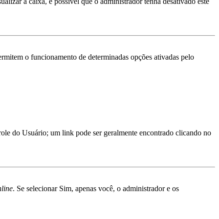
ualizar a caixa, é possível que o administrador tenha desativado este
ermitem o funcionamento de determinadas opções ativadas pelo
trole do Usuário; um link pode ser geralmente encontrado clicando no
nline
. Se selecionar Sim, apenas você, o administrador e os