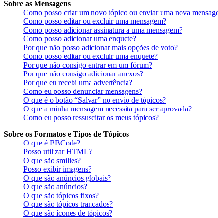
Sobre as Mensagens
Como posso criar um novo tópico ou enviar uma nova mensag
Como posso editar ou excluir uma mensagem?
Como posso adicionar assinatura a uma mensagem?
Como posso adicionar uma enquete?
Por que não posso adicionar mais opções de voto?
Como posso editar ou excluir uma enquete?
Por que não consigo entrar em um fórum?
Por que não consigo adicionar anexos?
Por que eu recebi uma advertência?
Como eu posso denunciar mensagens?
O que é o botão “Salvar” no envio de tópicos?
O que a minha mensagem necessita para ser aprovada?
Como eu posso ressuscitar os meus tópicos?
Sobre os Formatos e Tipos de Tópicos
O que é BBCode?
Posso utilizar HTML?
O que são smilies?
Posso exibir imagens?
O que são anúncios globais?
O que são anúncios?
O que são tópicos fixos?
O que são tópicos trancados?
O que são ícones de tópicos?