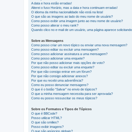
A data e hora estão erradas!
Alterei o fuso Horário, mas a data e hora continuam erradas!
O idioma da minha nacionalidade não está na lista!
O que são as imagens ao lado do meu nome de usuário?
Como posso exibir uma imagem junto ao meu nome de usuário?
Como posso alterar o meu rank?
Quando clico no e-mail de um usuário, uma página aparece solicitando 
Sobre as Mensagens
Como posso criar um novo tópico ou enviar uma nova mensagem?
Como posso editar ou excluir uma mensagem?
Como posso adicionar assinatura a uma mensagem?
Como posso adicionar uma enquete?
Por que não posso adicionar mais opções de voto?
Como posso editar ou excluir uma enquete?
Por que não consigo entrar em um fórum?
Por que não consigo adicionar anexos?
Por que eu recebi uma advertência?
Como eu posso denunciar mensagens?
O que é o botão “Salvar” no envio de tópicos?
O que a minha mensagem necessita para ser aprovada?
Como eu posso ressuscitar os meus tópicos?
Sobre os Formatos e Tipos de Tópicos
O que é BBCode?
Posso utilizar HTML?
O que são smilies?
Posso exibir imagens?
O que são anúncios globais?