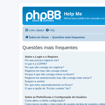
Help Me
Minha base pública de consulta a e
Links rápidos
FAQ
Índice do fórum
Questões mais frequentes
Questões mais frequentes
Sobre o Login e o Registro
Por que preciso registrar-me?
O que é a COPPA?
Por que não consigo me registrar?
Registrei-me mas não consigo entrar!
Porque é que não consigo entrar no fórum?
Registrei-me anteriormente mas não consigo mais entrar?!
Esqueci a senha!
Por que entro automaticamente no fórum?
O que a opção de “Excluir cookies” faz?
Sobre as Preferências e Configuração de Usuários
Como altero a minha configuração?
Como posso ocultar o meu nome de usuário da lista de usuários onlin