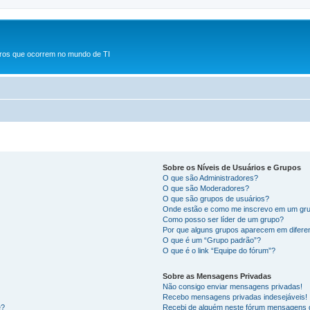
rros que ocorrem no mundo de TI
Sobre os Níveis de Usuários e Grupos
O que são Administradores?
O que são Moderadores?
O que são grupos de usuários?
Onde estão e como me inscrevo em um gru
Como posso ser líder de um grupo?
Por que alguns grupos aparecem em difere
O que é um “Grupo padrão”?
O que é o link “Equipe do fórum”?
Sobre as Mensagens Privadas
Não consigo enviar mensagens privadas!
Recebo mensagens privadas indesejáveis!
e?
Recebi de alguém neste fórum mensagens d