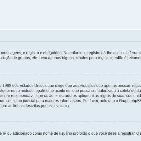
mensagens, o registro é obrigatório. No entanto; o registro dá-lhe acesso a ferra
scrição de grupos, etc. Leva apenas alguns minutos para registrar, então é recome
i de 1998 dos Estados Unidos que exige que aos websites que apenas possam rec
lquer outro método legalmente aceito em que possa ser autorizada a coleta de dad
sempre recomendável que os administradores apliquem as regras de suas comunid
e um conselho judicial para maiores informações. Por favor, note que o Grupo php
bre as linhas descritas por este sistema.
 IP ou adicionado como nome de usuário proibido o que você deseja registrar. O r