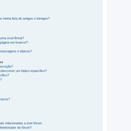
e minha lista de amigos e inimigos?
huma ocorrência?
 página em branco!?
 mensagens e tópicos?
os
ubscrição?
subscrever um tópico específico?
ífico?
s?
anexos?
ais relacionadas a este fórum
ministrador do fórum?