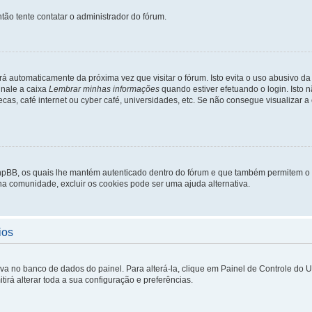
tão tente contatar o administrador do fórum.
rá automaticamente da próxima vez que visitar o fórum. Isto evita o uso abusivo d
inale a caixa
Lembrar minhas informações
quando estiver efetuando o login. Isto
ecas, café internet ou cyber café, universidades, etc. Se não consegue visualizar a
phpBB, os quais lhe mantém autenticado dentro do fórum e que também permitem o
 na comunidade, excluir os cookies pode ser uma ajuda alternativa.
ios
lva no banco de dados do painel. Para alterá-la, clique em Painel de Controle do 
irá alterar toda a sua configuração e preferências.