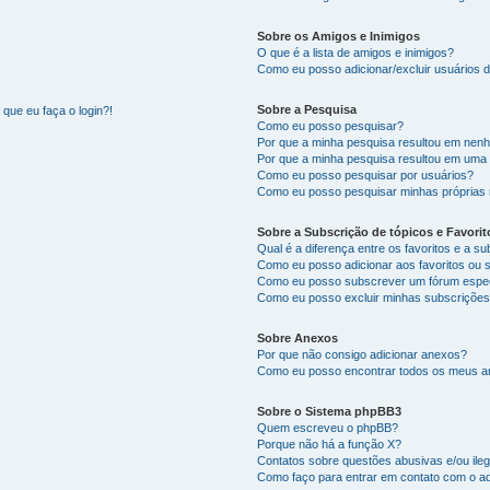
Sobre os Amigos e Inimigos
O que é a lista de amigos e inimigos?
Como eu posso adicionar/excluir usuários d
Sobre a Pesquisa
que eu faça o login?!
Como eu posso pesquisar?
Por que a minha pesquisa resultou em nen
Por que a minha pesquisa resultou em uma
Como eu posso pesquisar por usuários?
Como eu posso pesquisar minhas próprias
Sobre a Subscrição de tópicos e Favorit
Qual é a diferença entre os favoritos e a s
Como eu posso adicionar aos favoritos ou 
Como eu posso subscrever um fórum espec
Como eu posso excluir minhas subscriçõe
Sobre Anexos
Por que não consigo adicionar anexos?
Como eu posso encontrar todos os meus 
Sobre o Sistema phpBB3
Quem escreveu o phpBB?
Porque não há a função X?
Contatos sobre questões abusivas e/ou ileg
Como faço para entrar em contato com o ad