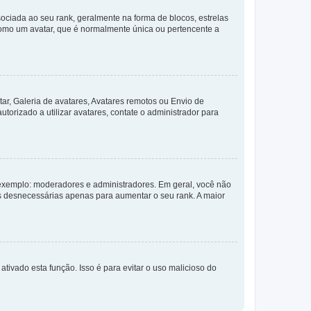
ada ao seu rank, geralmente na forma de blocos, estrelas
como um avatar, que é normalmente única ou pertencente a
ar, Galeria de avatares, Avatares remotos ou Envio de
torizado a utilizar avatares, contate o administrador para
exemplo: moderadores e administradores. Em geral, você não
s desnecessárias apenas para aumentar o seu rank. A maior
ativado esta função. Isso é para evitar o uso malicioso do