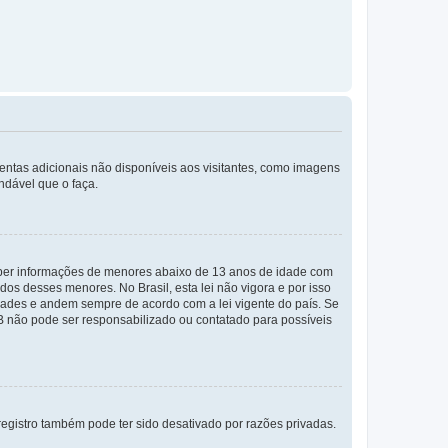
mentas adicionais não disponíveis aos visitantes, como imagens
ndável que o faça.
eber informações de menores abaixo de 13 anos de idade com
os desses menores. No Brasil, esta lei não vigora e por isso
ades e andem sempre de acordo com a lei vigente do país. Se
BB não pode ser responsabilizado ou contatado para possíveis
egistro também pode ter sido desativado por razões privadas.