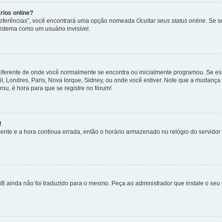
rios online?
Preferências”, você encontrará uma opção nomeada
Ocultar seus status online
. Se 
istema como um usuário invisível.
diferente de onde você normalmente se encontra ou inicialmente programou. Se ess
sil, Londres, Paris, Nova Iorque, Sidney, ou onde você estiver. Note que a mudanç
rou, é hora para que se registre no fórum!
!
nte e a hora continua errada, então o horário armazenado no relógio do servidor e
B ainda não foi traduzido para o mesmo. Peça ao administrador que instale o seu 