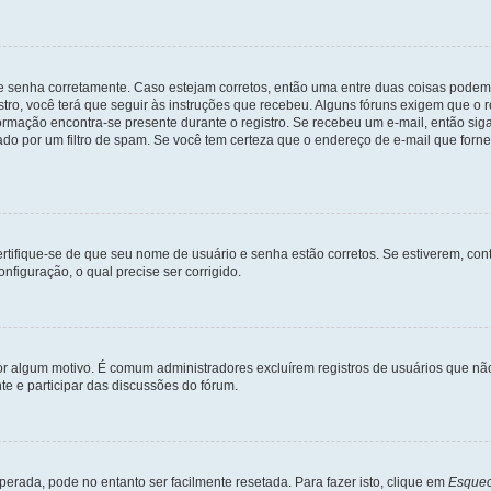
 e senha corretamente. Caso estejam corretos, então uma entre duas coisas podem
tro, você terá que seguir às instruções que recebeu. Alguns fóruns exigem que o r
formação encontra-se presente durante o registro. Se recebeu um e-mail, então sig
do por um filtro de spam. Se você tem certeza que o endereço de e-mail que fornec
certifique-se de que seu nome de usuário e senha estão corretos. Se estiverem, con
nfiguração, o qual precise ser corrigido.
 por algum motivo. É comum administradores excluírem registros de usuários que 
e e participar das discussões do fórum.
rada, pode no entanto ser facilmente resetada. Para fazer isto, clique em
Esquec