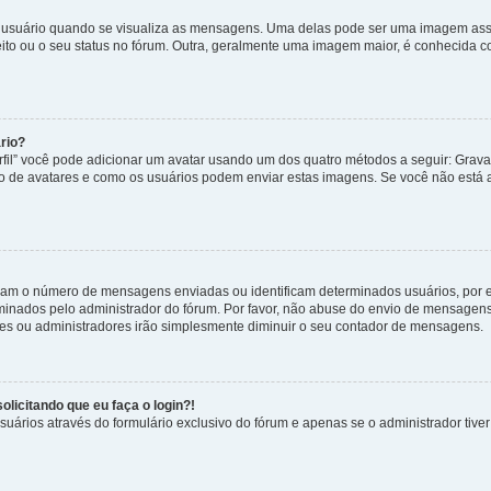
uário quando se visualiza as mensagens. Uma delas pode ser uma imagem associ
ito ou o seu status no fórum. Outra, geralmente uma imagem maior, é conhecida 
rio?
rfil” você pode adicionar um avatar usando um dos quatro métodos a seguir: Gravat
uso de avatares e como os usuários podem enviar estas imagens. Se você não está au
cam o número de mensagens enviadas ou identificam determinados usuários, por 
rminados pelo administrador do fórum. Por favor, não abuse do envio de mensagen
ores ou administradores irão simplesmente diminuir o seu contador de mensagens.
licitando que eu faça o login?!
uários através do formulário exclusivo do fórum e apenas se o administrador tiver 