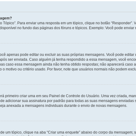
nsagem?
 Tópico”. Para enviar uma resposta em um tópico, clique no botão “Responder”. Vo
sponível no fundo das páginas dos fóruns e tópicos. Exemplo: Você pode enviar n
ocê apenas pode editar ou excluir as suas próprias mensagens. Você pode edita
após ser enviada. Caso alguém já tenha respondido a essa mensagem, você encon
nas caso essa mensagem ainda não tenha obtido respostas; não aparecerá caso a 
 o motivo ou critério usado. Por favor, note que usuários normais não podem exc
rá primeiro criar uma em seu Painel de Controle do Usuário. Uma vez criada, ma
de adicionar sua assinatura por padrão para todas as suas mensagens enviadas s
a seja anexada a mensagens individuais durante o envio de novas mensagens.
de um tópico, clique na aba “Criar uma enquete” abaixo do corpo da mensagem; s