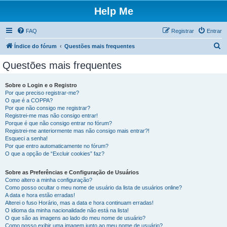
Help Me
FAQ
Registrar
Entrar
P
Índice do fórum
Questões mais frequentes
e
Questões mais frequentes
s
q
Sobre o Login e o Registro
Por que preciso registrar-me?
u
O que é a COPPA?
i
Por que não consigo me registrar?
Registrei-me mas não consigo entrar!
s
Porque é que não consigo entrar no fórum?
Registrei-me anteriormente mas não consigo mais entrar?!
a
Esqueci a senha!
r
Por que entro automaticamente no fórum?
O que a opção de “Excluir cookies” faz?
Sobre as Preferências e Configuração de Usuários
Como altero a minha configuração?
Como posso ocultar o meu nome de usuário da lista de usuários online?
A data e hora estão erradas!
Alterei o fuso Horário, mas a data e hora continuam erradas!
O idioma da minha nacionalidade não está na lista!
O que são as imagens ao lado do meu nome de usuário?
Como posso exibir uma imagem junto ao meu nome de usuário?