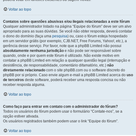
Voltar ao topo
Contatos sobre questões abusivas e/ou ilegais relacionadas a este fórum
Qualquer administrador listado na página “Equipe do fórum” deve ser um alvo
apropriado para as suas dúvidas. Se você não obter resposta, deverá contatar
o dono do domínio (faça uma
pesquisa
) ou, caso o fórum esteja hospedado
em um servidor grátis (por exemplo, CJB.NET, Free Forums, Yahoo!, etc.), a
gerência desse serviço. Por favor, note que a phpBB Limited não possui
absolutamente nenhuma jurisdição
e não pode ser responsável sobre
quando, onde e por quem este fórum é utilizado. Não existe motivo em
contatar a phpBB Limited em relação a qualquer questão legal (interrupção e
desistência, de responsabilidade, comentário difamatório, etc.)
não
diretamente relacionado
com o site phpBB.com ou o software discreto do
phpBB por si próprio. Caso envie algum e-mail a phpBB Limited acerca do
uso
de terceiros
deste software, poderá receber uma resposta concisa ou não
receber resposta alguma.
Voltar ao topo
Como faço para entrar em contato com o administrador do fórum?
Todos os usuários do fórum podem usar o formulário “Contate-nos”, se a
opção estiver ativada.
Os usuários registrados também podem usar o link “Equipe do fórum”.
Voltar ao topo