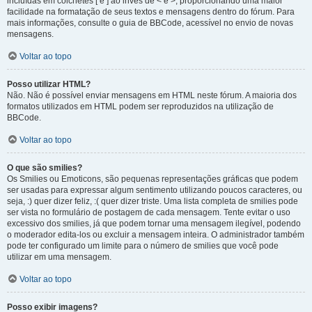
incluídas em colchetes [ e ] ao invés de < e >, proporcionando uma maior
facilidade na formatação de seus textos e mensagens dentro do fórum. Para
mais informações, consulte o guia de BBCode, acessível no envio de novas
mensagens.
Voltar ao topo
Posso utilizar HTML?
Não. Não é possível enviar mensagens em HTML neste fórum. A maioria dos
formatos utilizados em HTML podem ser reproduzidos na utilização de
BBCode.
Voltar ao topo
O que são smilies?
Os Smilies ou Emoticons, são pequenas representações gráficas que podem
ser usadas para expressar algum sentimento utilizando poucos caracteres, ou
seja, :) quer dizer feliz, :( quer dizer triste. Uma lista completa de smilies pode
ser vista no formulário de postagem de cada mensagem. Tente evitar o uso
excessivo dos smilies, já que podem tornar uma mensagem ilegível, podendo
o moderador edita-los ou excluir a mensagem inteira. O administrador também
pode ter configurado um limite para o número de smilies que você pode
utilizar em uma mensagem.
Voltar ao topo
Posso exibir imagens?