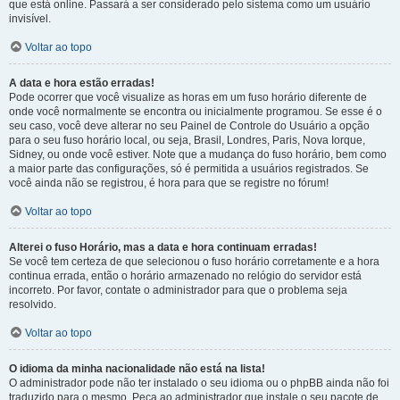
que está online. Passará a ser considerado pelo sistema como um usuário
invisível.
Voltar ao topo
A data e hora estão erradas!
Pode ocorrer que você visualize as horas em um fuso horário diferente de
onde você normalmente se encontra ou inicialmente programou. Se esse é o
seu caso, você deve alterar no seu Painel de Controle do Usuário a opção
para o seu fuso horário local, ou seja, Brasil, Londres, Paris, Nova Iorque,
Sidney, ou onde você estiver. Note que a mudança do fuso horário, bem como
a maior parte das configurações, só é permitida a usuários registrados. Se
você ainda não se registrou, é hora para que se registre no fórum!
Voltar ao topo
Alterei o fuso Horário, mas a data e hora continuam erradas!
Se você tem certeza de que selecionou o fuso horário corretamente e a hora
continua errada, então o horário armazenado no relógio do servidor está
incorreto. Por favor, contate o administrador para que o problema seja
resolvido.
Voltar ao topo
O idioma da minha nacionalidade não está na lista!
O administrador pode não ter instalado o seu idioma ou o phpBB ainda não foi
traduzido para o mesmo. Peça ao administrador que instale o seu pacote de