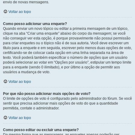
envio de novas mensagens.
Voltar ao topo
Como posso adicionar uma enquete?
Quando enviar um novo tópico ou editar a primeira mensagem de um tópico,
clique na aba “Criar uma enquete” abaixo do corpo da mensagem; se você
não conseguir ver esta opção, é porque provavelmente não possui permissão
para criar enquetes ou o tópico não é de sua autoria. Você deve escrever um
título para a enquete e em seguida, escrever pelo menos duas opções de voto,
certificando-se de colocar cada opção em uma linha separada na área de
texto. Você poderá também especificar o número de opções que um usuário
poderá selecionar ao votar em “Opções por usuário”, estipular um tempo limite
para a enquete (sendo 0 ilimitado), e por último a opção de permitir aos
usuários a mudança de voto.
Voltar ao topo
Por que não posso adicionar mais opções de voto?
O limite de opções de voto é configurado pelo administrador do fórum. Se você
sentir que precisa adicionar mais opções de voto do que a quantidade
permitida, contate o administrador.
Voltar ao topo
Como posso editar ou excluir uma enquete?
Da mesma forma que as mensagens, as enquetes apenas poderão ser