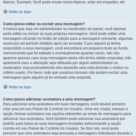
tópicos. Exemplo: Você pode enviar novos tópicos, votar em enquetes, etc.
Voltar ao topo
Como posso editar ou excluir uma mensagem?
A menos que seja um administrador ou moderador do painel, você apenas
pode editar ou excluir as suas próprias mensagens. Você pode editar uma
mensagem clicando no botão de edição para a mensagem relevante, algumas
vezes por um período limitado após ser enviada. Caso alguém já tenha
respondido a essa mensagem, você encontrará um pequeno texto ao fundo,
mencionando que foi editada e eventualmente quantas vezes. Isto não
aparece apenas caso essa mensagem ainda não tenha obtido respostas; não
aparecerá caso a alteração seja efetuada por algum administrador ou
moderador, mas possivelmente eles deixarão uma nota dizendo o motivo ou
critério usado. Por favor, note que usuários normais não podem excluir uma
mensagem após alguém já ter enviado uma resposta.
Voltar ao topo
Como posso adicionar assinatura a uma mensagem?
Para adicionar uma assinatura em suas mensagens, você deverá primeiro
criar uma em seu Painel de Controle do Usuário. Uma vez criada, marque a
opção
Anexar assinatura
nas opções referentes ao envio de mensagens para
adicionar sua assinatura. Você também pode adicionar sua assinatura por
padrão para todas as suas mensagens enviadas selecionando a opção
correta em seu Painel de Controle do Usuário. Se fizer isto, você pode
prevenir que uma assinatura seja anexada a mensagens individuais durante o