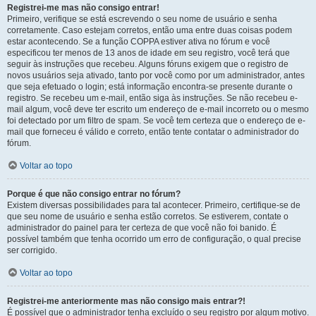
Registrei-me mas não consigo entrar!
Primeiro, verifique se está escrevendo o seu nome de usuário e senha
corretamente. Caso estejam corretos, então uma entre duas coisas podem
estar acontecendo. Se a função COPPA estiver ativa no fórum e você
especificou ter menos de 13 anos de idade em seu registro, você terá que
seguir às instruções que recebeu. Alguns fóruns exigem que o registro de
novos usuários seja ativado, tanto por você como por um administrador, antes
que seja efetuado o login; está informação encontra-se presente durante o
registro. Se recebeu um e-mail, então siga às instruções. Se não recebeu e-
mail algum, você deve ter escrito um endereço de e-mail incorreto ou o mesmo
foi detectado por um filtro de spam. Se você tem certeza que o endereço de e-
mail que forneceu é válido e correto, então tente contatar o administrador do
fórum.
Voltar ao topo
Porque é que não consigo entrar no fórum?
Existem diversas possibilidades para tal acontecer. Primeiro, certifique-se de
que seu nome de usuário e senha estão corretos. Se estiverem, contate o
administrador do painel para ter certeza de que você não foi banido. É
possível também que tenha ocorrido um erro de configuração, o qual precise
ser corrigido.
Voltar ao topo
Registrei-me anteriormente mas não consigo mais entrar?!
É possível que o administrador tenha excluído o seu registro por algum motivo.