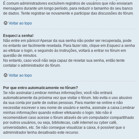
É comum administradores excluírem registros de usuários que não enviaram
mensagens durante um longo período, para reduzir o tamanho do seu banco
de dados. Tente registrar-se novamente e participar das discussões do fórum.
Voltar ao topo
Esqueci a senha!
Não entre em pânico! Apesar da sua senha não poder ser recuperada, pode
no entanto ser facilmente resetada. Para fazer isto, clique em
Esqueci a senha
ao efetuar o login, e seguindo às instruções, voltará a entrar no fórum em
questão de minutos.
No entanto, caso você não seja capaz de resetar sua senha, então tente
contatar o administrador do fórum.
Voltar ao topo
Por que entro automaticamente no fórum?
Se não assinalar
Lembrar minhas informações
, você não entrará
automaticamente da próxima vez que visitar o fórum. Isto evita o uso abusivo
da sua conta por parte de outras pessoas. Para manter-se online e não
necessitar escrever o seu nome de usuário e senha, assinale a caixa
Lembrar
minhas informações
quando estiver efetuando o login. Isto não é
recomendável caso acesse o fórum através de um computador compartilhado
por outros usuários, ou seja, bibliotecas, café internet ou cyber café,
universidades, etc. Se não consegue visualizar a caixa, é possível que o
administrador tenha desativado este recurso.