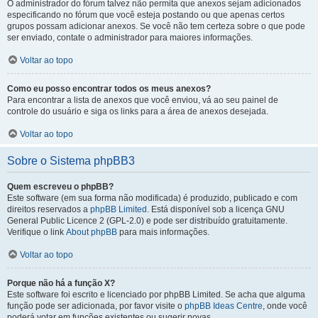
O administrador do fórum talvez não permita que anexos sejam adicionados
especificando no fórum que você esteja postando ou que apenas certos
grupos possam adicionar anexos. Se você não tem certeza sobre o que pode
ser enviado, contate o administrador para maiores informações.
Voltar ao topo
Como eu posso encontrar todos os meus anexos?
Para encontrar a lista de anexos que você enviou, vá ao seu painel de
controle do usuário e siga os links para a área de anexos desejada.
Voltar ao topo
Sobre o Sistema phpBB3
Quem escreveu o phpBB?
Este software (em sua forma não modificada) é produzido, publicado e com
direitos reservados a
phpBB Limited
. Está disponível sob a licença GNU
General Public Licence 2 (GPL-2.0) e pode ser distribuído gratuitamente.
Verifique o link
About phpBB
para mais informações.
Voltar ao topo
Porque não há a função X?
Este software foi escrito e licenciado por phpBB Limited. Se acha que alguma
função pode ser adicionada, por favor visite o
phpBB Ideas Centre
, onde você
poderá votar em funcões existentes ou sugerir novas.