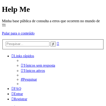
Help Me
Minha base pública de consulta a erros que ocorrem no mundo de
TI
Pular para o conteúdo
Pesquisa
Pesquisar
avançada
Links rápidos
Tópicos sem resposta
Tópicos ativos
Pesquisar
FAQ
Entrar
Registrar