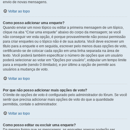
envio de novas mensagens.
Voltar ao topo
Como posso adicionar uma enquete?
Quando enviar um novo tópico ou editar a primeira mensagem de um tópico,
clique na aba “Criar uma enquete” abaixo do corpo da mensagem; se você
não conseguir ver esta opção, é porque provavelmente não possui permissão
para criar enquetes ou o tópico não é de sua autoria. Você deve escrever um
título para a enquete e em seguida, escrever pelo menos duas opções de voto,
certificando-se de colocar cada opção em uma linha separada na área de
texto. Você poderá também especificar o número de opções que um usuário
poderá selecionar ao votar em “Opções por usuário”, estipular um tempo limite
para a enquete (sendo 0 ilimitado), e por último a opção de permitir aos
usuários a mudança de voto.
Voltar ao topo
Por que não posso adicionar mais opções de voto?
O limite de opções de voto é configurado pelo administrador do fórum. Se você
sentir que precisa adicionar mais opções de voto do que a quantidade
permitida, contate o administrador.
Voltar ao topo
Como posso editar ou excluir uma enquete?
Da mesma forma que as mensagens, as enquetes apenas poderão ser