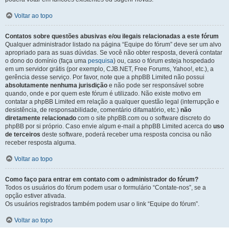
Voltar ao topo
Contatos sobre questões abusivas e/ou ilegais relacionadas a este fórum
Qualquer administrador listado na página “Equipe do fórum” deve ser um alvo
apropriado para as suas dúvidas. Se você não obter resposta, deverá contatar
o dono do domínio (faça uma
pesquisa
) ou, caso o fórum esteja hospedado
em um servidor grátis (por exemplo, CJB.NET, Free Forums, Yahoo!, etc.), a
gerência desse serviço. Por favor, note que a phpBB Limited não possui
absolutamente nenhuma jurisdição
e não pode ser responsável sobre
quando, onde e por quem este fórum é utilizado. Não existe motivo em
contatar a phpBB Limited em relação a qualquer questão legal (interrupção e
desistência, de responsabilidade, comentário difamatório, etc.)
não
diretamente relacionado
com o site phpBB.com ou o software discreto do
phpBB por si próprio. Caso envie algum e-mail a phpBB Limited acerca do
uso
de terceiros
deste software, poderá receber uma resposta concisa ou não
receber resposta alguma.
Voltar ao topo
Como faço para entrar em contato com o administrador do fórum?
Todos os usuários do fórum podem usar o formulário “Contate-nos”, se a
opção estiver ativada.
Os usuários registrados também podem usar o link “Equipe do fórum”.
Voltar ao topo