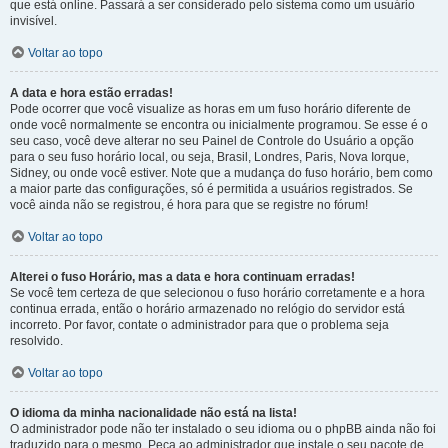
que está online. Passará a ser considerado pelo sistema como um usuário
invisível.
Voltar ao topo
A data e hora estão erradas!
Pode ocorrer que você visualize as horas em um fuso horário diferente de
onde você normalmente se encontra ou inicialmente programou. Se esse é o
seu caso, você deve alterar no seu Painel de Controle do Usuário a opção
para o seu fuso horário local, ou seja, Brasil, Londres, Paris, Nova Iorque,
Sidney, ou onde você estiver. Note que a mudança do fuso horário, bem como
a maior parte das configurações, só é permitida a usuários registrados. Se
você ainda não se registrou, é hora para que se registre no fórum!
Voltar ao topo
Alterei o fuso Horário, mas a data e hora continuam erradas!
Se você tem certeza de que selecionou o fuso horário corretamente e a hora
continua errada, então o horário armazenado no relógio do servidor está
incorreto. Por favor, contate o administrador para que o problema seja
resolvido.
Voltar ao topo
O idioma da minha nacionalidade não está na lista!
O administrador pode não ter instalado o seu idioma ou o phpBB ainda não foi
traduzido para o mesmo. Peça ao administrador que instale o seu pacote de