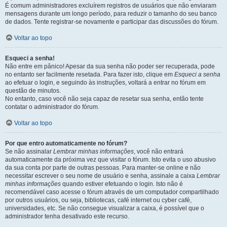
É comum administradores excluírem registros de usuários que não enviaram
mensagens durante um longo período, para reduzir o tamanho do seu banco
de dados. Tente registrar-se novamente e participar das discussões do fórum.
Voltar ao topo
Esqueci a senha!
Não entre em pânico! Apesar da sua senha não poder ser recuperada, pode
no entanto ser facilmente resetada. Para fazer isto, clique em
Esqueci a senha
ao efetuar o login, e seguindo às instruções, voltará a entrar no fórum em
questão de minutos.
No entanto, caso você não seja capaz de resetar sua senha, então tente
contatar o administrador do fórum.
Voltar ao topo
Por que entro automaticamente no fórum?
Se não assinalar
Lembrar minhas informações
, você não entrará
automaticamente da próxima vez que visitar o fórum. Isto evita o uso abusivo
da sua conta por parte de outras pessoas. Para manter-se online e não
necessitar escrever o seu nome de usuário e senha, assinale a caixa
Lembrar
minhas informações
quando estiver efetuando o login. Isto não é
recomendável caso acesse o fórum através de um computador compartilhado
por outros usuários, ou seja, bibliotecas, café internet ou cyber café,
universidades, etc. Se não consegue visualizar a caixa, é possível que o
administrador tenha desativado este recurso.