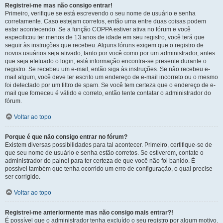
Registrei-me mas não consigo entrar!
Primeiro, verifique se está escrevendo o seu nome de usuário e senha
corretamente. Caso estejam corretos, então uma entre duas coisas podem
estar acontecendo. Se a função COPPA estiver ativa no fórum e você
especificou ter menos de 13 anos de idade em seu registro, você terá que
seguir às instruções que recebeu. Alguns fóruns exigem que o registro de
novos usuários seja ativado, tanto por você como por um administrador, antes
que seja efetuado o login; está informação encontra-se presente durante o
registro. Se recebeu um e-mail, então siga às instruções. Se não recebeu e-
mail algum, você deve ter escrito um endereço de e-mail incorreto ou o mesmo
foi detectado por um filtro de spam. Se você tem certeza que o endereço de e-
mail que forneceu é válido e correto, então tente contatar o administrador do
fórum.
Voltar ao topo
Porque é que não consigo entrar no fórum?
Existem diversas possibilidades para tal acontecer. Primeiro, certifique-se de
que seu nome de usuário e senha estão corretos. Se estiverem, contate o
administrador do painel para ter certeza de que você não foi banido. É
possível também que tenha ocorrido um erro de configuração, o qual precise
ser corrigido.
Voltar ao topo
Registrei-me anteriormente mas não consigo mais entrar?!
É possível que o administrador tenha excluído o seu registro por algum motivo.