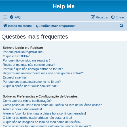
Help Me
FAQ
Registrar
Entrar
P
Índice do fórum
Questões mais frequentes
e
Questões mais frequentes
s
q
Sobre o Login e o Registro
Por que preciso registrar-me?
u
O que é a COPPA?
i
Por que não consigo me registrar?
Registrei-me mas não consigo entrar!
s
Porque é que não consigo entrar no fórum?
Registrei-me anteriormente mas não consigo mais entrar?!
a
Esqueci a senha!
r
Por que entro automaticamente no fórum?
O que a opção de “Excluir cookies” faz?
Sobre as Preferências e Configuração de Usuários
Como altero a minha configuração?
Como posso ocultar o meu nome de usuário da lista de usuários online?
A data e hora estão erradas!
Alterei o fuso Horário, mas a data e hora continuam erradas!
O idioma da minha nacionalidade não está na lista!
O que são as imagens ao lado do meu nome de usuário?
Como posso exibir uma imagem junto ao meu nome de usuário?