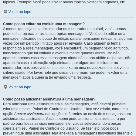
tópicos. Exemplo: Você pode enviar novos tópicos, votar em enquetes, etc.
Voltar ao topo
Como posso editar ou excluir uma mensagem?
A menos que seja um administrador ou moderador do painel, você apenas
pode editar ou excluir as suas próprias mensagens. Você pode editar uma
mensagem clicando no botão de edição para a mensagem relevante, algumas
vezes por um período limitado após ser enviada. Caso alguém já tenha
respondido a essa mensagem, você encontrará um pequeno texto ao fundo,
mencionando que foi editada e eventualmente quantas vezes. Isto não
aparece apenas caso essa mensagem ainda não tenha obtido respostas; não
aparecerá caso a alteração seja efetuada por algum administrador ou
moderador, mas possivelmente eles deixarão uma nota dizendo o motivo ou
critério usado. Por favor, note que usuários normais não podem excluir uma
mensagem após alguém já ter enviado uma resposta.
Voltar ao topo
Como posso adicionar assinatura a uma mensagem?
Para adicionar uma assinatura em suas mensagens, você deverá primeiro
criar uma em seu Painel de Controle do Usuário. Uma vez criada, marque a
opção
Anexar assinatura
nas opções referentes ao envio de mensagens para
adicionar sua assinatura. Você também pode adicionar sua assinatura por
padrão para todas as suas mensagens enviadas selecionando a opção
correta em seu Painel de Controle do Usuário. Se fizer isto, você pode
prevenir que uma assinatura seja anexada a mensagens individuais durante o