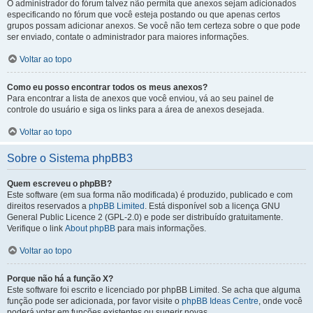
O administrador do fórum talvez não permita que anexos sejam adicionados
especificando no fórum que você esteja postando ou que apenas certos
grupos possam adicionar anexos. Se você não tem certeza sobre o que pode
ser enviado, contate o administrador para maiores informações.
Voltar ao topo
Como eu posso encontrar todos os meus anexos?
Para encontrar a lista de anexos que você enviou, vá ao seu painel de
controle do usuário e siga os links para a área de anexos desejada.
Voltar ao topo
Sobre o Sistema phpBB3
Quem escreveu o phpBB?
Este software (em sua forma não modificada) é produzido, publicado e com
direitos reservados a
phpBB Limited
. Está disponível sob a licença GNU
General Public Licence 2 (GPL-2.0) e pode ser distribuído gratuitamente.
Verifique o link
About phpBB
para mais informações.
Voltar ao topo
Porque não há a função X?
Este software foi escrito e licenciado por phpBB Limited. Se acha que alguma
função pode ser adicionada, por favor visite o
phpBB Ideas Centre
, onde você
poderá votar em funcões existentes ou sugerir novas.