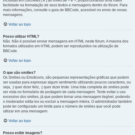
incluídas em colchetes [ e ] ao invés de < e >, proporcionando uma maior
facilidade na formatação de seus textos e mensagens dentro do fórum. Para
mais informações, consulte o guia de BBCode, acessível no envio de novas
mensagens.
Voltar ao topo
Posso utilizar HTML?
Não. Não é possível enviar mensagens em HTML neste fórum. A maioria dos
formatos utilizados em HTML podem ser reproduzidos na utilização de
BBCode.
Voltar ao topo
O que são smilies?
Os Smilies ou Emoticons, são pequenas representações gráficas que podem
ser usadas para expressar algum sentimento utilizando poucos caracteres, ou
seja, :) quer dizer feliz, :( quer dizer triste. Uma lista completa de smilies pode
ser vista no formulário de postagem de cada mensagem. Tente evitar o uso
excessivo dos smilies, já que podem tornar uma mensagem ilegível, podendo
o moderador edita-los ou excluir a mensagem inteira. O administrador também
pode ter configurado um limite para o número de smilies que você pode
utilizar em uma mensagem.
Voltar ao topo
Posso exibir imagens?