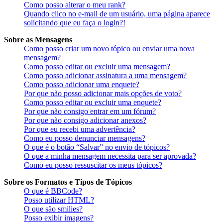
Como posso alterar o meu rank?
Quando clico no e-mail de um usuário, uma página aparece
solicitando que eu faça o login?!
Sobre as Mensagens
Como posso criar um novo tópico ou enviar uma nova
mensagem?
Como posso editar ou excluir uma mensagem?
Como posso adicionar assinatura a uma mensagem?
Como posso adicionar uma enquete?
Por que não posso adicionar mais opções de voto?
Como posso editar ou excluir uma enquete?
Por que não consigo entrar em um fórum?
Por que não consigo adicionar anexos?
Por que eu recebi uma advertência?
Como eu posso denunciar mensagens?
O que é o botão “Salvar” no envio de tópicos?
O que a minha mensagem necessita para ser aprovada?
Como eu posso ressuscitar os meus tópicos?
Sobre os Formatos e Tipos de Tópicos
O que é BBCode?
Posso utilizar HTML?
O que são smilies?
Posso exibir imagens?