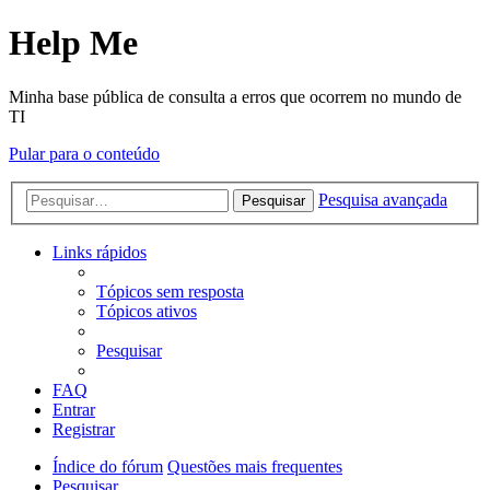
Help Me
Minha base pública de consulta a erros que ocorrem no mundo de
TI
Pular para o conteúdo
Pesquisa avançada
Pesquisar
Links rápidos
Tópicos sem resposta
Tópicos ativos
Pesquisar
FAQ
Entrar
Registrar
Índice do fórum
Questões mais frequentes
Pesquisar