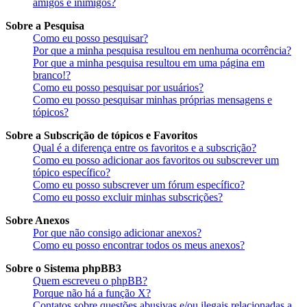
amigos e inimigos?
Sobre a Pesquisa
Como eu posso pesquisar?
Por que a minha pesquisa resultou em nenhuma ocorrência?
Por que a minha pesquisa resultou em uma página em
branco!?
Como eu posso pesquisar por usuários?
Como eu posso pesquisar minhas próprias mensagens e
tópicos?
Sobre a Subscrição de tópicos e Favoritos
Qual é a diferença entre os favoritos e a subscrição?
Como eu posso adicionar aos favoritos ou subscrever um
tópico específico?
Como eu posso subscrever um fórum específico?
Como eu posso excluir minhas subscrições?
Sobre Anexos
Por que não consigo adicionar anexos?
Como eu posso encontrar todos os meus anexos?
Sobre o Sistema phpBB3
Quem escreveu o phpBB?
Porque não há a função X?
Contatos sobre questões abusivas e/ou ilegais relacionadas a