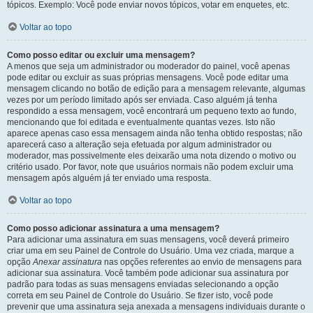
tópicos. Exemplo: Você pode enviar novos tópicos, votar em enquetes, etc.
Voltar ao topo
Como posso editar ou excluir uma mensagem?
A menos que seja um administrador ou moderador do painel, você apenas
pode editar ou excluir as suas próprias mensagens. Você pode editar uma
mensagem clicando no botão de edição para a mensagem relevante, algumas
vezes por um período limitado após ser enviada. Caso alguém já tenha
respondido a essa mensagem, você encontrará um pequeno texto ao fundo,
mencionando que foi editada e eventualmente quantas vezes. Isto não
aparece apenas caso essa mensagem ainda não tenha obtido respostas; não
aparecerá caso a alteração seja efetuada por algum administrador ou
moderador, mas possivelmente eles deixarão uma nota dizendo o motivo ou
critério usado. Por favor, note que usuários normais não podem excluir uma
mensagem após alguém já ter enviado uma resposta.
Voltar ao topo
Como posso adicionar assinatura a uma mensagem?
Para adicionar uma assinatura em suas mensagens, você deverá primeiro
criar uma em seu Painel de Controle do Usuário. Uma vez criada, marque a
opção
Anexar assinatura
nas opções referentes ao envio de mensagens para
adicionar sua assinatura. Você também pode adicionar sua assinatura por
padrão para todas as suas mensagens enviadas selecionando a opção
correta em seu Painel de Controle do Usuário. Se fizer isto, você pode
prevenir que uma assinatura seja anexada a mensagens individuais durante o