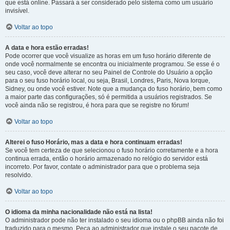
que está online. Passará a ser considerado pelo sistema como um usuário
invisível.
Voltar ao topo
A data e hora estão erradas!
Pode ocorrer que você visualize as horas em um fuso horário diferente de
onde você normalmente se encontra ou inicialmente programou. Se esse é o
seu caso, você deve alterar no seu Painel de Controle do Usuário a opção
para o seu fuso horário local, ou seja, Brasil, Londres, Paris, Nova Iorque,
Sidney, ou onde você estiver. Note que a mudança do fuso horário, bem como
a maior parte das configurações, só é permitida a usuários registrados. Se
você ainda não se registrou, é hora para que se registre no fórum!
Voltar ao topo
Alterei o fuso Horário, mas a data e hora continuam erradas!
Se você tem certeza de que selecionou o fuso horário corretamente e a hora
continua errada, então o horário armazenado no relógio do servidor está
incorreto. Por favor, contate o administrador para que o problema seja
resolvido.
Voltar ao topo
O idioma da minha nacionalidade não está na lista!
O administrador pode não ter instalado o seu idioma ou o phpBB ainda não foi
traduzido para o mesmo. Peça ao administrador que instale o seu pacote de