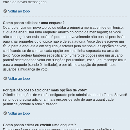
envio de novas mensagens.
Voltar ao topo
Como posso adicionar uma enquete?
Quando enviar um novo tópico ou editar a primeira mensagem de um tópico,
clique na aba “Criar uma enquete” abaixo do corpo da mensagem; se você
não conseguir ver esta opção, é porque provavelmente não possui permissão
para criar enquetes ou o tópico não é de sua autoria. Você deve escrever um
título para a enquete e em seguida, escrever pelo menos duas opções de voto,
certificando-se de colocar cada opção em uma linha separada na área de
texto. Você poderá também especificar o número de opções que um usuário
poderá selecionar ao votar em “Opções por usuário”, estipular um tempo limite
para a enquete (sendo 0 ilimitado), e por último a opção de permitir aos
usuários a mudança de voto.
Voltar ao topo
Por que não posso adicionar mais opções de voto?
O limite de opções de voto é configurado pelo administrador do fórum. Se você
sentir que precisa adicionar mais opções de voto do que a quantidade
permitida, contate o administrador.
Voltar ao topo
Como posso editar ou excluir uma enquete?
Da mesma forma que as mensagens, as enquetes apenas poderão ser