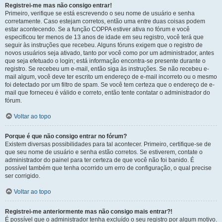
Registrei-me mas não consigo entrar!
Primeiro, verifique se está escrevendo o seu nome de usuário e senha
corretamente. Caso estejam corretos, então uma entre duas coisas podem
estar acontecendo. Se a função COPPA estiver ativa no fórum e você
especificou ter menos de 13 anos de idade em seu registro, você terá que
seguir às instruções que recebeu. Alguns fóruns exigem que o registro de
novos usuários seja ativado, tanto por você como por um administrador, antes
que seja efetuado o login; está informação encontra-se presente durante o
registro. Se recebeu um e-mail, então siga às instruções. Se não recebeu e-
mail algum, você deve ter escrito um endereço de e-mail incorreto ou o mesmo
foi detectado por um filtro de spam. Se você tem certeza que o endereço de e-
mail que forneceu é válido e correto, então tente contatar o administrador do
fórum.
Voltar ao topo
Porque é que não consigo entrar no fórum?
Existem diversas possibilidades para tal acontecer. Primeiro, certifique-se de
que seu nome de usuário e senha estão corretos. Se estiverem, contate o
administrador do painel para ter certeza de que você não foi banido. É
possível também que tenha ocorrido um erro de configuração, o qual precise
ser corrigido.
Voltar ao topo
Registrei-me anteriormente mas não consigo mais entrar?!
É possível que o administrador tenha excluído o seu registro por algum motivo.