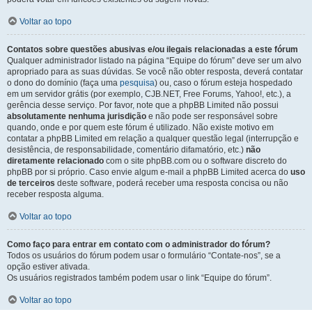
Voltar ao topo
Contatos sobre questões abusivas e/ou ilegais relacionadas a este fórum
Qualquer administrador listado na página “Equipe do fórum” deve ser um alvo
apropriado para as suas dúvidas. Se você não obter resposta, deverá contatar
o dono do domínio (faça uma
pesquisa
) ou, caso o fórum esteja hospedado
em um servidor grátis (por exemplo, CJB.NET, Free Forums, Yahoo!, etc.), a
gerência desse serviço. Por favor, note que a phpBB Limited não possui
absolutamente nenhuma jurisdição
e não pode ser responsável sobre
quando, onde e por quem este fórum é utilizado. Não existe motivo em
contatar a phpBB Limited em relação a qualquer questão legal (interrupção e
desistência, de responsabilidade, comentário difamatório, etc.)
não
diretamente relacionado
com o site phpBB.com ou o software discreto do
phpBB por si próprio. Caso envie algum e-mail a phpBB Limited acerca do
uso
de terceiros
deste software, poderá receber uma resposta concisa ou não
receber resposta alguma.
Voltar ao topo
Como faço para entrar em contato com o administrador do fórum?
Todos os usuários do fórum podem usar o formulário “Contate-nos”, se a
opção estiver ativada.
Os usuários registrados também podem usar o link “Equipe do fórum”.
Voltar ao topo