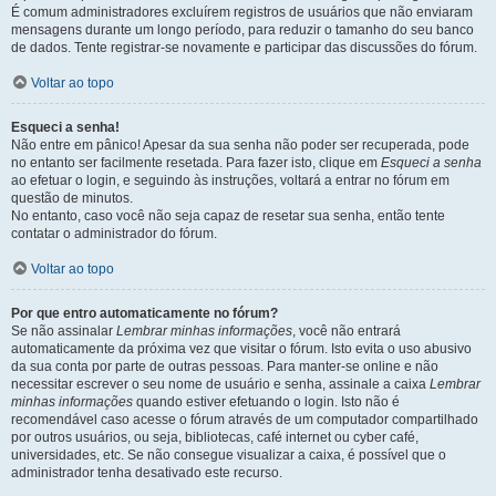
É comum administradores excluírem registros de usuários que não enviaram
mensagens durante um longo período, para reduzir o tamanho do seu banco
de dados. Tente registrar-se novamente e participar das discussões do fórum.
Voltar ao topo
Esqueci a senha!
Não entre em pânico! Apesar da sua senha não poder ser recuperada, pode
no entanto ser facilmente resetada. Para fazer isto, clique em
Esqueci a senha
ao efetuar o login, e seguindo às instruções, voltará a entrar no fórum em
questão de minutos.
No entanto, caso você não seja capaz de resetar sua senha, então tente
contatar o administrador do fórum.
Voltar ao topo
Por que entro automaticamente no fórum?
Se não assinalar
Lembrar minhas informações
, você não entrará
automaticamente da próxima vez que visitar o fórum. Isto evita o uso abusivo
da sua conta por parte de outras pessoas. Para manter-se online e não
necessitar escrever o seu nome de usuário e senha, assinale a caixa
Lembrar
minhas informações
quando estiver efetuando o login. Isto não é
recomendável caso acesse o fórum através de um computador compartilhado
por outros usuários, ou seja, bibliotecas, café internet ou cyber café,
universidades, etc. Se não consegue visualizar a caixa, é possível que o
administrador tenha desativado este recurso.