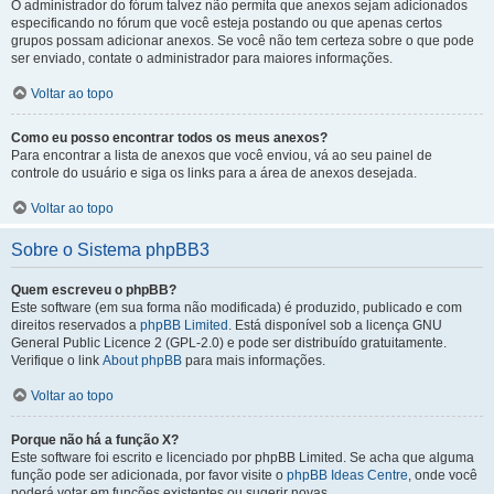
O administrador do fórum talvez não permita que anexos sejam adicionados
especificando no fórum que você esteja postando ou que apenas certos
grupos possam adicionar anexos. Se você não tem certeza sobre o que pode
ser enviado, contate o administrador para maiores informações.
Voltar ao topo
Como eu posso encontrar todos os meus anexos?
Para encontrar a lista de anexos que você enviou, vá ao seu painel de
controle do usuário e siga os links para a área de anexos desejada.
Voltar ao topo
Sobre o Sistema phpBB3
Quem escreveu o phpBB?
Este software (em sua forma não modificada) é produzido, publicado e com
direitos reservados a
phpBB Limited
. Está disponível sob a licença GNU
General Public Licence 2 (GPL-2.0) e pode ser distribuído gratuitamente.
Verifique o link
About phpBB
para mais informações.
Voltar ao topo
Porque não há a função X?
Este software foi escrito e licenciado por phpBB Limited. Se acha que alguma
função pode ser adicionada, por favor visite o
phpBB Ideas Centre
, onde você
poderá votar em funcões existentes ou sugerir novas.