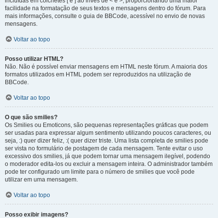
incluídas em colchetes [ e ] ao invés de < e >, proporcionando uma maior
facilidade na formatação de seus textos e mensagens dentro do fórum. Para
mais informações, consulte o guia de BBCode, acessível no envio de novas
mensagens.
Voltar ao topo
Posso utilizar HTML?
Não. Não é possível enviar mensagens em HTML neste fórum. A maioria dos
formatos utilizados em HTML podem ser reproduzidos na utilização de
BBCode.
Voltar ao topo
O que são smilies?
Os Smilies ou Emoticons, são pequenas representações gráficas que podem
ser usadas para expressar algum sentimento utilizando poucos caracteres, ou
seja, :) quer dizer feliz, :( quer dizer triste. Uma lista completa de smilies pode
ser vista no formulário de postagem de cada mensagem. Tente evitar o uso
excessivo dos smilies, já que podem tornar uma mensagem ilegível, podendo
o moderador edita-los ou excluir a mensagem inteira. O administrador também
pode ter configurado um limite para o número de smilies que você pode
utilizar em uma mensagem.
Voltar ao topo
Posso exibir imagens?