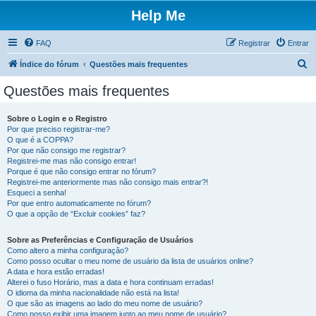
Help Me
FAQ
Registrar
Entrar
P
Índice do fórum
Questões mais frequentes
e
Questões mais frequentes
s
q
Sobre o Login e o Registro
Por que preciso registrar-me?
u
O que é a COPPA?
i
Por que não consigo me registrar?
Registrei-me mas não consigo entrar!
s
Porque é que não consigo entrar no fórum?
Registrei-me anteriormente mas não consigo mais entrar?!
a
Esqueci a senha!
r
Por que entro automaticamente no fórum?
O que a opção de “Excluir cookies” faz?
Sobre as Preferências e Configuração de Usuários
Como altero a minha configuração?
Como posso ocultar o meu nome de usuário da lista de usuários online?
A data e hora estão erradas!
Alterei o fuso Horário, mas a data e hora continuam erradas!
O idioma da minha nacionalidade não está na lista!
O que são as imagens ao lado do meu nome de usuário?
Como posso exibir uma imagem junto ao meu nome de usuário?