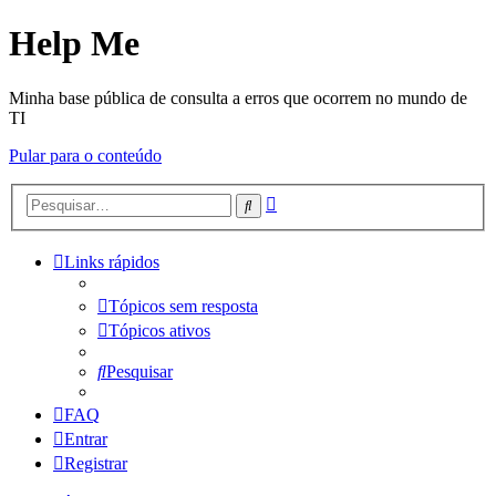
Help Me
Minha base pública de consulta a erros que ocorrem no mundo de
TI
Pular para o conteúdo
Pesquisa
Pesquisar
avançada
Links rápidos
Tópicos sem resposta
Tópicos ativos
Pesquisar
FAQ
Entrar
Registrar