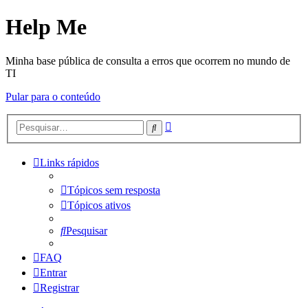
Help Me
Minha base pública de consulta a erros que ocorrem no mundo de
TI
Pular para o conteúdo
Pesquisa
Pesquisar
avançada
Links rápidos
Tópicos sem resposta
Tópicos ativos
Pesquisar
FAQ
Entrar
Registrar