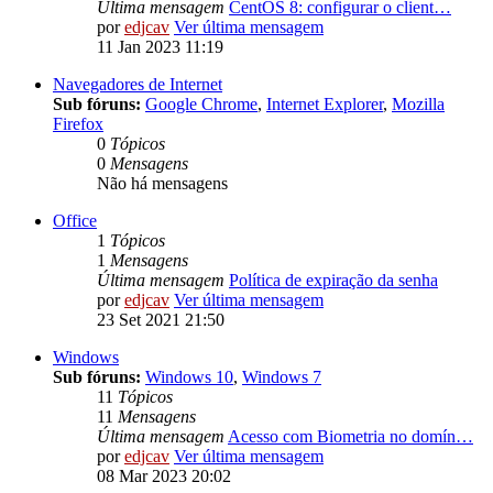
Última mensagem
CentOS 8: configurar o client…
por
edjcav
Ver última mensagem
11 Jan 2023 11:19
Navegadores de Internet
Sub fóruns:
Google Chrome
,
Internet Explorer
,
Mozilla
Firefox
0
Tópicos
0
Mensagens
Não há mensagens
Office
1
Tópicos
1
Mensagens
Última mensagem
Política de expiração da senha
por
edjcav
Ver última mensagem
23 Set 2021 21:50
Windows
Sub fóruns:
Windows 10
,
Windows 7
11
Tópicos
11
Mensagens
Última mensagem
Acesso com Biometria no domín…
por
edjcav
Ver última mensagem
08 Mar 2023 20:02