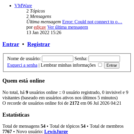
VMWare
2
Tópicos
2
Mensagens
Última mensagem
Error: Could not connect to o…
por
edjcav
Ver última mensagem
13 Jan 2022 15:26
Entrar
•
Registrar
Nome de usuário:
Senha:
Esqueci a senha
|
Lembrar minhas informações
Quem está online
No total, há
9
usuários online :: 0 usuário registrado, 0 invisivel e 9
visitantes (baseado em usuários ativos nos últimos 5 minutos)
O recorde de usuários online foi de
2172
em 06 Jul 2026 04:21
Estatísticas
Total de mensagens
54
• Total de tópicos
54
• Total de membros
7767
• Novo usuário:
LewisJurge